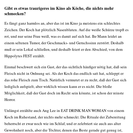
Gibt es etwas traurigeres im Kino als Köche, die nichts mehr
schmecken?
Es fängt ganz harmlos an, aber das ist im Kino ja meistens ein schlechtes
Zeichen. Der Koch hat plötzlich Nasenbluten. Auf die weiße Schürze tropft es
rot, und nur seine Frau weiß, was es damit auf sich hat. Ihr Mann leidet an
einem seltenen Tumor, der Geschmacks- und Geruchssinn zerstört. Deshalb
muß er sein Lokal schließen, und deshalb feiert er den Abschied, von dem
Hippolytes FEST erzählt.
Einmal beschwert sich ein Gast, der das sichtlich häufiger nötig hat, daß sein
Fleisch nicht in Ordnung sei. Als der Koch das endlich satt hat, schleppt er
das rohe Fleisch zum Tisch. Natürlich vermutet er zu recht, daß der Gast sich
lediglich aufspielt, aber wirklich wissen kann er es nicht. Die bloße
Möglichkeit, daß der Gast doch im Recht sein könnte, ist schon der reinste
Horror.
Unlängst erzählte auch Ang Lee in EAT DRINK MAN WOMAN von einem
Koch im Ruhestand, der nichts mehr schmeckt. Die Rituale der Zubereitung
beherrscht er zwar noch wie im Schlaf, und er zelebriert sie auch aus alter
Gewohnheit noch, aber die Töchter, denen das Beste gerade gut genug ist,