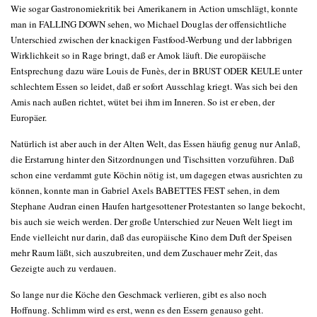
Wie sogar Gastronomiekritik bei Amerikanern in Action umschlägt, konnte
man in FALLING DOWN sehen, wo Michael Douglas der offensichtliche
Unterschied zwischen der knackigen Fastfood-Werbung und der labbrigen
Wirklichkeit so in Rage bringt, daß er Amok läuft. Die europäische
Entsprechung dazu wäre Louis de Funès, der in BRUST ODER KEULE unter
schlechtem Essen so leidet, daß er sofort Ausschlag kriegt. Was sich bei den
Amis nach außen richtet, wütet bei ihm im Inneren. So ist er eben, der
Europäer.
Natürlich ist aber auch in der Alten Welt, das Essen häufig genug nur Anlaß,
die Erstarrung hinter den Sitzordnungen und Tischsitten vorzuführen. Daß
schon eine verdammt gute Köchin nötig ist, um dagegen etwas ausrichten zu
können, konnte man in Gabriel Axels BABETTES FEST sehen, in dem
Stephane Audran einen Haufen hartgesottener Protestanten so lange bekocht,
bis auch sie weich werden. Der große Unterschied zur Neuen Welt liegt im
Ende vielleicht nur darin, daß das europäische Kino dem Duft der Speisen
mehr Raum läßt, sich auszubreiten, und dem Zuschauer mehr Zeit, das
Gezeigte auch zu verdauen.
So lange nur die Köche den Geschmack verlieren, gibt es also noch
Hoffnung. Schlimm wird es erst, wenn es den Essern genauso geht.