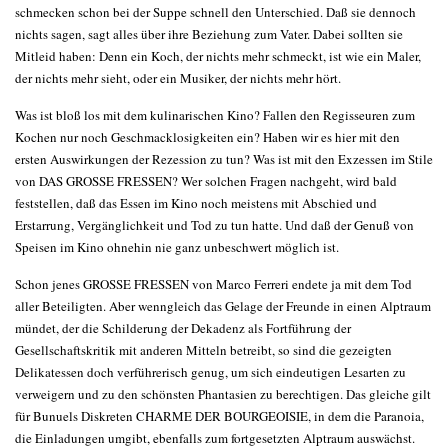
schmecken schon bei der Suppe schnell den Unterschied. Daß sie dennoch
nichts sagen, sagt alles über ihre Beziehung zum Vater. Dabei sollten sie
Mitleid haben: Denn ein Koch, der nichts mehr schmeckt, ist wie ein Maler,
der nichts mehr sieht, oder ein Musiker, der nichts mehr hört.
Was ist bloß los mit dem kulinarischen Kino? Fallen den Regisseuren zum
Kochen nur noch Geschmacklosigkeiten ein? Haben wir es hier mit den
ersten Auswirkungen der Rezession zu tun? Was ist mit den Exzessen im Stile
von DAS GROSSE FRESSEN? Wer solchen Fragen nachgeht, wird bald
feststellen, daß das Essen im Kino noch meistens mit Abschied und
Erstarrung, Vergänglichkeit und Tod zu tun hatte. Und daß der Genuß von
Speisen im Kino ohnehin nie ganz unbeschwert möglich ist.
Schon jenes GROSSE FRESSEN von Marco Ferreri endete ja mit dem Tod
aller Beteiligten. Aber wenngleich das Gelage der Freunde in einen Alptraum
mündet, der die Schilderung der Dekadenz als Fortführung der
Gesellschaftskritik mit anderen Mitteln betreibt, so sind die gezeigten
Delikatessen doch verführerisch genug, um sich eindeutigen Lesarten zu
verweigern und zu den schönsten Phantasien zu berechtigen. Das gleiche gilt
für Bunuels Diskreten CHARME DER BOURGEOISIE, in dem die Paranoia,
die Einladungen umgibt, ebenfalls zum fortgesetzten Alptraum auswächst.