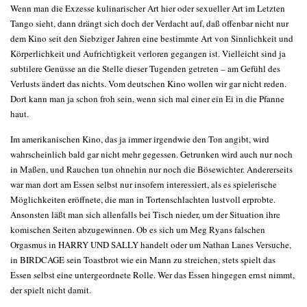
Wenn man die Exzesse kulinarischer Art hier oder sexueller Art im Letzten
Tango sieht, dann drängt sich doch der Verdacht auf, daß offenbar nicht nur
dem Kino seit den Siebziger Jahren eine bestimmte Art von Sinnlichkeit und
Körperlichkeit und Aufrichtigkeit verloren gegangen ist. Vielleicht sind ja
subtilere Genüsse an die Stelle dieser Tugenden getreten – am Gefühl des
Verlusts ändert das nichts. Vom deutschen Kino wollen wir gar nicht reden.
Dort kann man ja schon froh sein, wenn sich mal einer ein Ei in die Pfanne
haut.
Im amerikanischen Kino, das ja immer irgendwie den Ton angibt, wird
wahrscheinlich bald gar nicht mehr gegessen. Getrunken wird auch nur noch
in Maßen, und Rauchen tun ohnehin nur noch die Bösewichter. Andererseits
war man dort am Essen selbst nur insofern interessiert, als es spielerische
Möglichkeiten eröffnete, die man in Tortenschlachten lustvoll erprobte.
Ansonsten läßt man sich allenfalls bei Tisch nieder, um der Situation ihre
komischen Seiten abzugewinnen. Ob es sich um Meg Ryans falschen
Orgasmus in HARRY UND SALLY handelt oder um Nathan Lanes Versuche,
in BIRDCAGE sein Toastbrot wie ein Mann zu streichen, stets spielt das
Essen selbst eine untergeordnete Rolle. Wer das Essen hingegen ernst nimmt,
der spielt nicht damit.