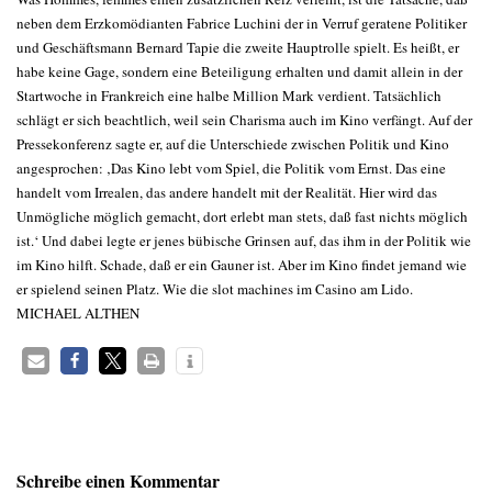
neben dem Erzkomödianten Fabrice Luchini der in Verruf geratene Politiker
und Geschäftsmann Bernard Tapie die zweite Hauptrolle spielt. Es heißt, er
habe keine Gage, sondern eine Beteiligung erhalten und damit allein in der
Startwoche in Frankreich eine halbe Million Mark verdient. Tatsächlich
schlägt er sich beachtlich, weil sein Charisma auch im Kino verfängt. Auf der
Pressekonferenz sagte er, auf die Unterschiede zwischen Politik und Kino
angesprochen: ‚Das Kino lebt vom Spiel, die Politik vom Ernst. Das eine
handelt vom Irrealen, das andere handelt mit der Realität. Hier wird das
Unmögliche möglich gemacht, dort erlebt man stets, daß fast nichts möglich
ist.‘ Und dabei legte er jenes bübische Grinsen auf, das ihm in der Politik wie
im Kino hilft. Schade, daß er ein Gauner ist. Aber im Kino findet jemand wie
er spielend seinen Platz. Wie die slot machines im Casino am Lido.
MICHAEL ALTHEN
Schreibe einen Kommentar