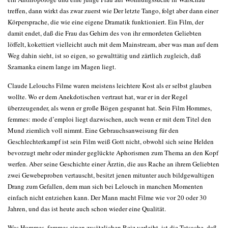
treffen, dann wirkt das zwar zuerst wie Der letzte Tango, folgt aber dann einer
Körpersprache, die wie eine eigene Dramatik funktioniert. Ein Film, der
damit endet, daß die Frau das Gehirn des von ihr ermordeten Geliebten
löffelt, kokettiert vielleicht auch mit dem Mainstream, aber was man auf dem
Weg dahin sieht, ist so eigen, so gewalttätig und zärtlich zugleich, daß
Szamanka einem lange im Magen liegt.
Claude Lelouchs Filme waren meistens leichtere Kost als er selbst glauben
wollte. Wo er dem Anekdotischen vertraut hat, war er in der Regel
überzeugender, als wenn er große Bögen gespannt hat. Sein Film Hommes,
femmes: mode d’emploi liegt dazwischen, auch wenn er mit dem Titel den
Mund ziemlich voll nimmt. Eine Gebrauchsanweisung für den
Geschlechterkampf ist sein Film weiß Gott nicht, obwohl sich seine Helden
bevorzugt mehr oder minder geglückte Aphorismen zum Thema an den Kopf
werfen. Aber seine Geschichte einer Ärztin, die aus Rache an ihrem Geliebten
zwei Gewebeproben vertauscht, besitzt jenen mitunter auch bildgewaltigen
Drang zum Gefallen, dem man sich bei Lelouch in manchen Momenten
einfach nicht entziehen kann. Der Mann macht Filme wie vor 20 oder 30
Jahren, und das ist heute auch schon wieder eine Qualität.
Was Hommes, femmes einen zusätzlichen Reiz verleiht, ist die Tatsache, daß