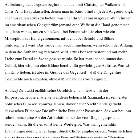
Aufbahrung des Jüngsten beginnt, hat auch mit Christopher Walken und
Chris Penn Hauptdarsteller, denen man im Kino blind in jeden Abgrund folgt,
aber nur selten etwas zu bieten, was über ihr Spiel hinausginge. Wenn früher
im amerikanischen Gangsterfilm jemand eine Waffe in die Hand genommen
hat, dann war es, um zu schießen – bei Ferrara wird sie eher wie ein
Mikrophon zur Hand genommen, mit dem über Schuld und Sühne
philosophiert wird. Das würde man auch hinnehmen, wenn schon der Anfang,
in dem die Aufbahrung zelebriert wird, etwas konzentrierter und mit mehr
Liebe zum Detail in Szene gesetzt würde. So hat man jedoch immer das
Gefühl, hier wird nur eine Bühne bereitet für gewichtigere Auftritte. Was wir
am Kino lieben, ist aber im Grunde das Gegenteil – daß die Dinge ihre
Geschichte auch erzählen, ohne daß jemand das Wort ergreift.
Andrzej Zulawski erzählt seine Geschichten am liebsten in der
Körpersprache, die er wie kein anderer beherrscht. Szamanka ist sein erster
polnischer Film seit zwanzig Jahren, davor hat er Nachtblende gedreht,
dazwischen Filme wie Die öffentliche Frau oder Possession. Sex war bei ihm
schon immer eine Art der Artikulation, bei der von Dingen gesprochen
werden kann, für die es sonst keine Worte gibt. Was man gemeinhin
Dramaturgie nennt, hat er längst durch Choreographie ersetzt. Wenn sich hier
ein Anthropologe und eine junge Frau auf Wohnungssuche in Warschau