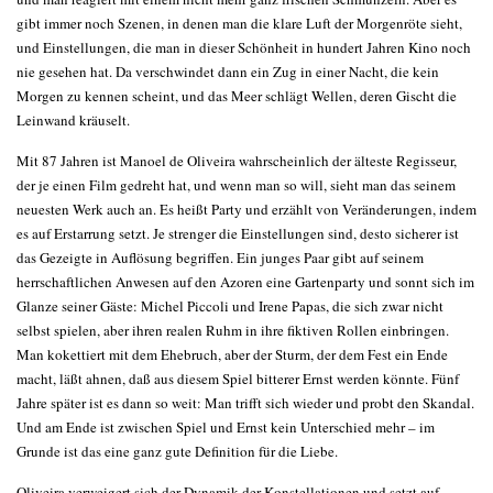
gibt immer noch Szenen, in denen man die klare Luft der Morgenröte sieht,
und Einstellungen, die man in dieser Schönheit in hundert Jahren Kino noch
nie gesehen hat. Da verschwindet dann ein Zug in einer Nacht, die kein
Morgen zu kennen scheint, und das Meer schlägt Wellen, deren Gischt die
Leinwand kräuselt.
Mit 87 Jahren ist Manoel de Oliveira wahrscheinlich der älteste Regisseur,
der je einen Film gedreht hat, und wenn man so will, sieht man das seinem
neuesten Werk auch an. Es heißt Party und erzählt von Veränderungen, indem
es auf Erstarrung setzt. Je strenger die Einstellungen sind, desto sicherer ist
das Gezeigte in Auflösung begriffen. Ein junges Paar gibt auf seinem
herrschaftlichen Anwesen auf den Azoren eine Gartenparty und sonnt sich im
Glanze seiner Gäste: Michel Piccoli und Irene Papas, die sich zwar nicht
selbst spielen, aber ihren realen Ruhm in ihre fiktiven Rollen einbringen.
Man kokettiert mit dem Ehebruch, aber der Sturm, der dem Fest ein Ende
macht, läßt ahnen, daß aus diesem Spiel bitterer Ernst werden könnte. Fünf
Jahre später ist es dann so weit: Man trifft sich wieder und probt den Skandal.
Und am Ende ist zwischen Spiel und Ernst kein Unterschied mehr – im
Grunde ist das eine ganz gute Definition für die Liebe.
Oliveira verweigert sich der Dynamik der Konstellationen und setzt auf