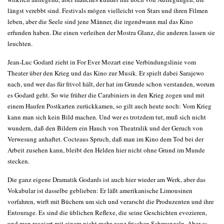
längst verebbt sind. Festivals mögen vielleicht von Stars und ihren Filmen
leben, aber die Seele sind jene Männer, die irgendwann mal das Kino
erfunden haben. Die einen verleihen der Mostra Glanz, die anderen lassen sie
leuchten.
Jean-Luc Godard zieht in For Ever Mozart eine Verbindungslinie vom
Theater über den Krieg und das Kino zur Musik. Er spielt dabei Sarajewo
nach, und wer das für frivol hält, der hat im Grunde schon verstanden, worum
es Godard geht. So wie früher die Carabiniers in den Krieg zogen und mit
einem Haufen Postkarten zurückkamen, so gilt auch heute noch: Vom Krieg
kann man sich kein Bild machen. Und wer es trotzdem tut, muß sich nicht
wundern, daß den Bildern ein Hauch von Theatralik und der Geruch von
Verwesung anhaftet. Cocteaus Spruch, daß man im Kino dem Tod bei der
Arbeit zusehen kann, bleibt den Helden hier nicht ohne Grund im Munde
stecken.
Die ganz eigene Dramatik Godards ist auch hier wieder am Werk, aber das
Vokabular ist dasselbe geblieben: Er läßt amerikanische Limousinen
vorfahren, wirft mit Büchern um sich und verarscht die Produzenten und ihre
Entourage. Es sind die üblichen Reflexe, die seine Geschichten evozieren,
und man reagiert mit einem nicht mehr ganz frischen Schmunzeln. Aber es