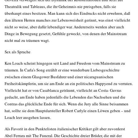
Theatralik und Tableaus, die ihr Geheimnis nie preisgeben, falls sie
überhaupt eines besitzen. Man kann sich des Eindrucks nicht erwehren, daß
den älteren Herren manches zur Lebensweisheit gerinnt, was einst vielleicht
nicht so weise, aber dafür lebendiger war. Andererseits werden aber auch
Dinge in Bewegung gesetzt, Gefühle geweckt, von denen der Mainstream
nicht mal zu träumen wagt.
Sex als Sprache
Ken Loach scheint hingegen seit Land and Freedom vom Mainstream zu
träumen. In Carla’s Song erzählt er eine wunderbare Liebesgeschichte
zwischen einem Glasgower Busfahrer und einer nicaraguanischen
Freiheitskämpferin, um sie am Ende an ein politisches Happyend zu verraten.
Vielleicht hat er von Casablanca geträumt, vielleicht an Costa- Gavras
gedacht, am Ende haben jedenfalls die Lebenden das Nachsehen und die
Contras das glückliche Ende für sich. Wenn die Jury alle Sinne beisammen
hat, sollte sie dem Hauptdarsteller Robert Carlyle einen Löwen geben – und
Loach leer ausgehen lassen.
Als Favorit in den Punktelisten italienischer Kritiker gilt aber zuvorderst
Abel Ferrara mit The Funeral. Die Geschichte dreier Brüder, die mit der