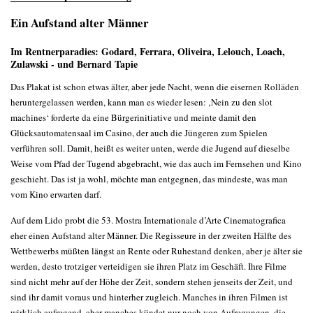
Ein Aufstand alter Männer
Im Rentnerparadies: Godard, Ferrara, Oliveira, Lelouch, Loach,
Zulawski - und Bernard Tapie
Das Plakat ist schon etwas älter, aber jede Nacht, wenn die eisernen Rolläden
heruntergelassen werden, kann man es wieder lesen: ‚Nein zu den slot
machines‘ forderte da eine Bürgerinitiative und meinte damit den
Glücksautomatensaal im Casino, der auch die Jüngeren zum Spielen
verführen soll. Damit, heißt es weiter unten, werde die Jugend auf dieselbe
Weise vom Pfad der Tugend abgebracht, wie das auch im Fernsehen und Kino
geschieht. Das ist ja wohl, möchte man entgegnen, das mindeste, was man
vom Kino erwarten darf.
Auf dem Lido probt die 53. Mostra Internationale d’Arte Cinematografica
eher einen Aufstand alter Männer. Die Regisseure in der zweiten Hälfte des
Wettbewerbs müßten längst an Rente oder Ruhestand denken, aber je älter sie
werden, desto trotziger verteidigen sie ihren Platz im Geschäft. Ihre Filme
sind nicht mehr auf der Höhe der Zeit, sondern stehen jenseits der Zeit, und
sind ihr damit voraus und hinterher zugleich. Manches in ihren Filmen ist
wirklich aufregend, aber manches kündet nur noch von Aufregungen, die