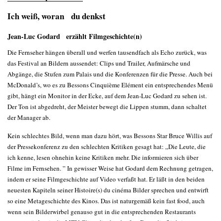
Ich weiß, woran du denkst
Jean-Luc Godard erzählt Filmgeschichte(n)
Die Fernseher hängen überall und werfen tausendfach als Echo zurück, was
das Festival an Bildern aussendet: Clips und Trailer, Aufmärsche und
Abgänge, die Stufen zum Palais und die Konferenzen für die Presse. Auch bei
McDonald’s, wo es zu Bessons Cinquième Elément ein entsprechendes Menü
gibt, hängt ein Monitor in der Ecke, auf dem Jean-Luc Godard zu sehen ist.
Der Ton ist abgedreht, der Meister bewegt die Lippen stumm, dann schaltet
der Manager ab.
Kein schlechtes Bild, wenn man dazu hört, was Bessons Star Bruce Willis auf
der Pressekonferenz zu den schlechten Kritiken gesagt hat: „Die Leute, die
ich kenne, lesen ohnehin keine Kritiken mehr. Die informieren sich über
Filme im Fernsehen. ” In gewisser Weise hat Godard dem Rechnung getragen,
indem er seine Filmgeschichte auf Video verfaßt hat. Er läßt in den beiden
neuesten Kapiteln seiner Histoire(s) du cinéma Bilder sprechen und entwirft
so eine Metageschichte des Kinos. Das ist naturgemäß kein fast food, auch
wenn sein Bilderwirbel genauso gut in die entsprechenden Restaurants