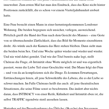
innewohnt. Zum ersten Mal hat man den Eindruck, dass das Kino nicht hinter
Positionen zurückfällt, die es schon vor einem Vierteljahrhundert erobert
hatte.
Eine Frau besucht einen Mann in einer heruntergekommenen Londoner
Wohnung. Die beiden begegnen sich unsicher, verlegen, ausweichend.
Plötzlich greift die Hand der Frau nach dem Gesicht des Mannes – eine Geste
von so überraschender Zärtlichkeit, dass das Bild für Momente einzufrieren
droht. Als würde auch der Kamera das Herz stehen bleiben. Dann sieht man
die beiden beim Sex. Und eine Woche später wieder und wieder und wieder.
Und nie wird dabei geredet. Und wie der Titel bereits nahe legt, stellt
Chéreau die Frage, ob Intimität ohne Worte möglich ist und was eigentlich
passiert, wenn die Liebe Teil einer Geschichte wird. Der Mann folgt der Frau
– und von da an komplizieren sich die Dinge. Es kommen Erwartungen,
Enttäuschungen hinzu, all jene Schwerkräfte des Lebens, die es der Liebe so
schwer machen. Im Falle Chéreaus heißt das auch: all jene theatralischen
Situationen, die seine Filme sonst so beschweren. Das ändert aber nichts
daran, dass INTIMACY von einer Reife, Kühnheit und Intimität eben ist, die
selbst TRAFFIC irgendwie steril aussehen lassen.
Hinterher auf der Pressekonferenz das Übliche: Ob er bei den Sexszenen