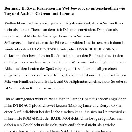
Berlinale II: Zwei Franzosen im Wettbewerb, so unterschiedlich wie
Tag und Nacht – Chéreau und Leconte
Vielleicht erinnert sich noch jemand: Es gab eine Zeit, da war Sex im Kino
mehr als nur ein Thema, an dem sich Debatten entzünden. Denn damals –
sagen wir mal Mitte der Siebziger Jahre – war Sex eine
Selbstverständlichkeit, von der Filme zu erzählen Lust hatten. Auch damals
wurde über den LETZTEN TANGO oder über DAS REICH DER SINNE
diskutiert, aber besonders im Rückblick hat man den Eindruck, dass in den
Siebzigern eine andere Körperlichkeit am Werk war. Und es liegt nicht nur an
Aids, dass den Leuten der Spaß vergangen ist, sondern am allgemeinen
Siegeszug des amerikanischen Kinos, das sein Publikum auf einen seltsamen
Mix von Familienfreundlichkeit und Gewaltphantasien einschwor. So oder so
ist Sex aus dem Kino verschwunden.
Um so aufregender wirkt es, wenn man in Patrice Chéreaus erstem englischen
Film INTIMACY plötzlich zwei Leuten (Mark Rylance und Kerry Fox) in
einer Ausführlichkeit bei der Liebe zusehen kann, die sich im Unterschied zu
Filmen wie ROMANCE oder BAISE-MOI sichtlich selbst genügt. Dass man
dabei auch Geschlechtsteile sieht, wirkt endlich mal nicht als gezielte
Provokation, sondern als Teil jener Natürlichkeit, die der Sache eben