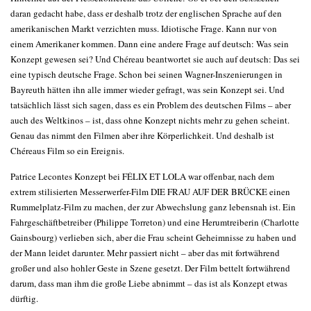
daran gedacht habe, dass er deshalb trotz der englischen Sprache auf den
amerikanischen Markt verzichten muss. Idiotische Frage. Kann nur von
einem Amerikaner kommen. Dann eine andere Frage auf deutsch: Was sein
Konzept gewesen sei? Und Chéreau beantwortet sie auch auf deutsch: Das sei
eine typisch deutsche Frage. Schon bei seinen Wagner-Inszenierungen in
Bayreuth hätten ihn alle immer wieder gefragt, was sein Konzept sei. Und
tatsächlich lässt sich sagen, dass es ein Problem des deutschen Films – aber
auch des Weltkinos – ist, dass ohne Konzept nichts mehr zu gehen scheint.
Genau das nimmt den Filmen aber ihre Körperlichkeit. Und deshalb ist
Chéreaus Film so ein Ereignis.
Patrice Lecontes Konzept bei FÉLIX ET LOLA war offenbar, nach dem
extrem stilisierten Messerwerfer-Film DIE FRAU AUF DER BRÜCKE einen
Rummelplatz-Film zu machen, der zur Abwechslung ganz lebensnah ist. Ein
Fahrgeschäftbetreiber (Philippe Torreton) und eine Herumtreiberin (Charlotte
Gainsbourg) verlieben sich, aber die Frau scheint Geheimnisse zu haben und
der Mann leidet darunter. Mehr passiert nicht – aber das mit fortwährend
großer und also hohler Geste in Szene gesetzt. Der Film bettelt fortwährend
darum, dass man ihm die große Liebe abnimmt – das ist als Konzept etwas
dürftig.