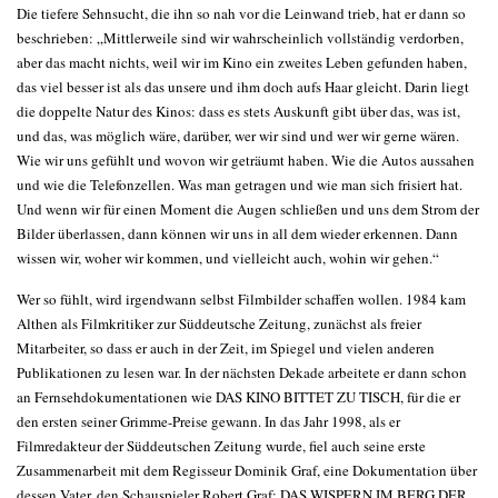
Die tiefere Sehnsucht, die ihn so nah vor die Leinwand trieb, hat er dann so
beschrieben: „Mittlerweile sind wir wahrscheinlich vollständig verdorben,
aber das macht nichts, weil wir im Kino ein zweites Leben gefunden haben,
das viel besser ist als das unsere und ihm doch aufs Haar gleicht. Darin liegt
die doppelte Natur des Kinos: dass es stets Auskunft gibt über das, was ist,
und das, was möglich wäre, darüber, wer wir sind und wer wir gerne wären.
Wie wir uns gefühlt und wovon wir geträumt haben. Wie die Autos aussahen
und wie die Telefonzellen. Was man getragen und wie man sich frisiert hat.
Und wenn wir für einen Moment die Augen schließen und uns dem Strom der
Bilder überlassen, dann können wir uns in all dem wieder erkennen. Dann
wissen wir, woher wir kommen, und vielleicht auch, wohin wir gehen.“
Wer so fühlt, wird irgendwann selbst Filmbilder schaffen wollen. 1984 kam
Althen als Filmkritiker zur Süddeutsche Zeitung, zunächst als freier
Mitarbeiter, so dass er auch in der Zeit, im Spiegel und vielen anderen
Publikationen zu lesen war. In der nächsten Dekade arbeitete er dann schon
an Fernsehdokumentationen wie DAS KINO BITTET ZU TISCH, für die er
den ersten seiner Grimme-Preise gewann. In das Jahr 1998, als er
Filmredakteur der Süddeutschen Zeitung wurde, fiel auch seine erste
Zusammenarbeit mit dem Regisseur Dominik Graf, eine Dokumentation über
dessen Vater, den Schauspieler Robert Graf: DAS WISPERN IM BERG DER