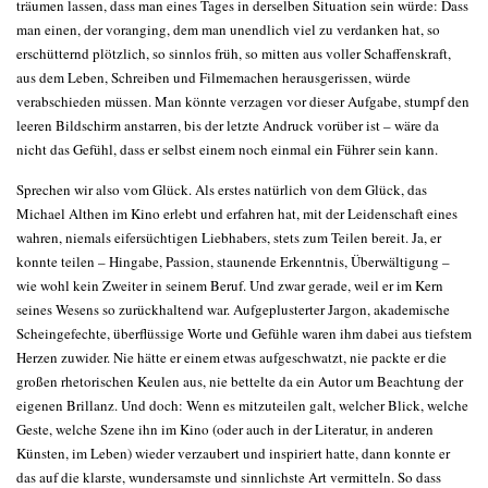
träumen lassen, dass man eines Tages in derselben Situation sein würde: Dass
man einen, der voranging, dem man unendlich viel zu verdanken hat, so
erschütternd plötzlich, so sinnlos früh, so mitten aus voller Schaffenskraft,
aus dem Leben, Schreiben und Filmemachen herausgerissen, würde
verabschieden müssen. Man könnte verzagen vor dieser Aufgabe, stumpf den
leeren Bildschirm anstarren, bis der letzte Andruck vorüber ist – wäre da
nicht das Gefühl, dass er selbst einem noch einmal ein Führer sein kann.
Sprechen wir also vom Glück. Als erstes natürlich von dem Glück, das
Michael Althen im Kino erlebt und erfahren hat, mit der Leidenschaft eines
wahren, niemals eifersüchtigen Liebhabers, stets zum Teilen bereit. Ja, er
konnte teilen – Hingabe, Passion, staunende Erkenntnis, Überwältigung –
wie wohl kein Zweiter in seinem Beruf. Und zwar gerade, weil er im Kern
seines Wesens so zurückhaltend war. Aufgeplusterter Jargon, akademische
Scheingefechte, überflüssige Worte und Gefühle waren ihm dabei aus tiefstem
Herzen zuwider. Nie hätte er einem etwas aufgeschwatzt, nie packte er die
großen rhetorischen Keulen aus, nie bettelte da ein Autor um Beachtung der
eigenen Brillanz. Und doch: Wenn es mitzuteilen galt, welcher Blick, welche
Geste, welche Szene ihn im Kino (oder auch in der Literatur, in anderen
Künsten, im Leben) wieder verzaubert und inspiriert hatte, dann konnte er
das auf die klarste, wundersamste und sinnlichste Art vermitteln. So dass