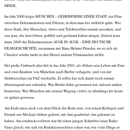
DINGE.
Im Jahr 2000 folgte MÜNCHEN – GEHEIMNISSE EINER STADT, ein Film
zwischen Dokumentation und Fiktion, in dem man das wirklich spürt: Wie
diese Stadt, ihre Menschen, Autos und Telefonzellen einmal aussahen, und
was jene, die dort lebten, gefühlt und geträumt haben mögen. Zuletzt kam
dann 2008 die Dokumentation AUGE IN AUGE – EINE DEUTSCHE
FILMGESCHICHTE, zusammen mit Hans Helmut Prinzler, wo er sich als
Chronist wieder mehr in den Dienst anderer Filmemacher stellte.
Der große Umbruch aber fiel in das Jahr 2001, als Althen sein Leben mit Frau
und zwei Kindern von München nach Berlin verlagerte, und von der
Süddeutschen zur FAZ wechselte. Er selbst hat sich damit noch einmal
überzeugend neu erfunden. Was Berlin dabei gewonnen hat, müssen andere
beurteilen. Was München mit seinem Wegzug verlor, ist allerdings bis heute
zu spüren gewesen.
Am Ende muss auch von dem Glück die Rede sein, von einem Kollegen und
Freund wie Michael Althen gelernt, mit ihm gearbeitet, ihn gekannt zu
haben. Am eindrucksvollsten war für einen jungen Schreiber seine Ruhe:
Ganz gleich, wie nah ein Redaktionsschluss schon war, wie viele Dinge er