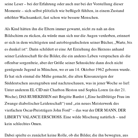
seine Leser – bei der Erfahrung oder auch nur bei der Vorstellung dieser
Momente – sich selbst plötzlich wie beflügelt fühlten, in einem Zustand
erhöhter Wachsamkeit, fast schon wie bessere Menschen.
Als Kind hätten ihn die Eltern immer gewarnt, nicht zu nah an den
Bildschirm zu rücken, da würde man sich nur die Augen verderben, erinnert
er sich in dem wichtigsten und autobiografischsten seiner Bücher, „Warte, bis
es dunkel ist“. Darin schildert er eine Art Erziehung des Herzens anhand
seiner Leidenschaft für die Bilder, die ein anderes Leben versprachen als die
offenbar sorgenfreie, aber der Größe seiner Sehnsüchte dann doch nicht
genügende Jugend in München, wo er am 14. Oktober 1962 geboren wurde.
Er hat sich einmal die Mühe gemacht, die alten Kinoanzeigen der
Süddeutschen auszugraben und nachzuschauen, was in jener Woche so lief:
Unter anderem EL CID mit Charlton Heston und Sophia Loren (in der 21.
Woche), DAS RUHEKISSEN mit Brigitte Bardot („Eine heißblütige Frau im
Zwange diabolischer Leidenschaft“) und „ein neues Meisterwerk des
vierfachen Oscar-Preisträgers John Ford“ – das war der DER MANN, DER
LIBERTY VALANCE ERSCHOSS. Eine wilde Mischung natürlich – und
kein schlechtes Omen.
Dabei spielte es zunächst keine Rolle, ob die Bilder, die ihn bewegten, aus