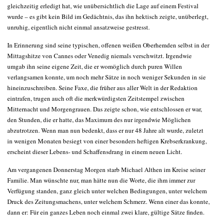
gleichzeitig erledigt hat, wie unübersichtlich die Lage auf einem Festival
wurde – es gibt kein Bild im Gedächtnis, das ihn hektisch zeigte, unüberlegt,
unruhig, eigentlich nicht einmal ansatzweise gestresst.
In Erinnerung sind seine typischen, offenen weißen Oberhemden selbst in der
Mittagshitze von Cannes oder Venedig niemals verschwitzt. Irgendwie
umgab ihn seine eigene Zeit, die er womöglich durch puren Willen
verlangsamen konnte, um noch mehr Sätze in noch weniger Sekunden in sie
hineinzuschreiben. Seine Faxe, die früher aus aller Welt in der Redaktion
eintrafen, trugen auch oft die merkwürdigsten Zeitstempel zwischen
Mitternacht und Morgengrauen. Das zeigte schon, wie entschlossen er war,
den Stunden, die er hatte, das Maximum des nur irgendwie Möglichen
abzutrotzen. Wenn man nun bedenkt, dass er nur 48 Jahre alt wurde, zuletzt
in wenigen Monaten besiegt von einer besonders heftigen Krebserkrankung,
erscheint dieser Lebens- und Schaffensdrang in einem neuen Licht.
Am vergangenen Donnerstag Morgen starb Michael Althen im Kreise seiner
Familie. Man wünschte nur, man hätte nun die Worte, die ihm immer zur
Verfügung standen, ganz gleich unter welchen Bedingungen, unter welchem
Druck des Zeitungsmachens, unter welchem Schmerz. Wenn einer das konnte,
dann er: Für ein ganzes Leben noch einmal zwei klare, gültige Sätze finden.