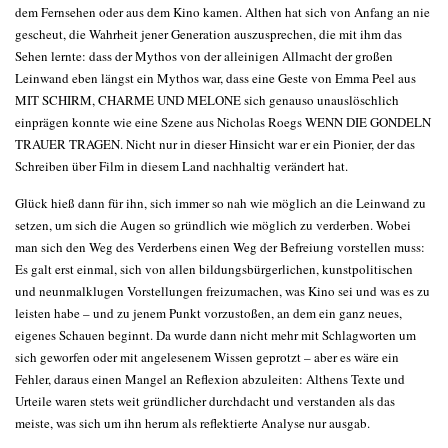
dem Fernsehen oder aus dem Kino kamen. Althen hat sich von Anfang an nie
gescheut, die Wahrheit jener Generation auszusprechen, die mit ihm das
Sehen lernte: dass der Mythos von der alleinigen Allmacht der großen
Leinwand eben längst ein Mythos war, dass eine Geste von Emma Peel aus
MIT SCHIRM, CHARME UND MELONE sich genauso unauslöschlich
einprägen konnte wie eine Szene aus Nicholas Roegs WENN DIE GONDELN
TRAUER TRAGEN. Nicht nur in dieser Hinsicht war er ein Pionier, der das
Schreiben über Film in diesem Land nachhaltig verändert hat.
Glück hieß dann für ihn, sich immer so nah wie möglich an die Leinwand zu
setzen, um sich die Augen so gründlich wie möglich zu verderben. Wobei
man sich den Weg des Verderbens einen Weg der Befreiung vorstellen muss:
Es galt erst einmal, sich von allen bildungsbürgerlichen, kunstpolitischen
und neunmalklugen Vorstellungen freizumachen, was Kino sei und was es zu
leisten habe – und zu jenem Punkt vorzustoßen, an dem ein ganz neues,
eigenes Schauen beginnt. Da wurde dann nicht mehr mit Schlagworten um
sich geworfen oder mit angelesenem Wissen geprotzt – aber es wäre ein
Fehler, daraus einen Mangel an Reflexion abzuleiten: Althens Texte und
Urteile waren stets weit gründlicher durchdacht und verstanden als das
meiste, was sich um ihn herum als reflektierte Analyse nur ausgab.