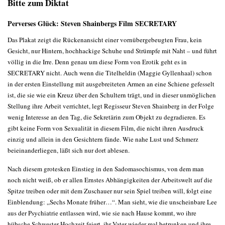
Bitte zum Diktat
Perverses Glück: Steven Shainbergs Film SECRETARY
Das Plakat zeigt die Rückenansicht einer vornübergebeugten Frau, kein
Gesicht, nur Hintern, hochhackige Schuhe und Strümpfe mit Naht – und führt
völlig in die Irre. Denn genau um diese Form von Erotik geht es in
SECRETARY nicht. Auch wenn die Titelheldin (Maggie Gyllenhaal) schon
in der ersten Einstellung mit ausgebreiteten Armen an eine Schiene gefesselt
ist, die sie wie ein Kreuz über den Schultern trägt, und in dieser unmöglichen
Stellung ihre Arbeit verrichtet, legt Regisseur Steven Shainberg in der Folge
wenig Interesse an den Tag, die Sekretärin zum Objekt zu degradieren. Es
gibt keine Form von Sexualität in diesem Film, die nicht ihren Ausdruck
einzig und allein in den Gesichtern fände. Wie nahe Lust und Schmerz
beieinanderliegen, läßt sich nur dort ablesen.
Nach diesem grotesken Einstieg in den Sadomasochismus, von dem man
noch nicht weiß, ob er allen Ernstes Abhängigkeiten der Arbeitswelt auf die
Spitze treiben oder mit dem Zuschauer nur sein Spiel treiben will, folgt eine
Einblendung: „Sechs Monate früher…“. Man sieht, wie die unscheinbare Lee
aus der Psychiatrie entlassen wird, wie sie nach Hause kommt, wo ihre
hübsche Schwester Hochzeit feiert, ihr Vater wieder mal betrunken und ihre