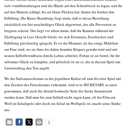
sich vornüberzubeugen und die Hände auf den Schreibtisch zu legen, und ihr
auf den Hintern schlägt, bis sie blaue Flecken hat, finden die beiden ihre
Erfüllung. Die Kunst Shainbergs liegt darin, daß er dieser Beziehung
tatsächlich ein fast unschuldiges Glück abgewinnt, das alle Perversion zu
leugnen scheint. Das liegt vor allem daran, daß die Kamera während der
Züchtigung in Lees Gesicht blickt, wo sich Erstaunen, Erschrecken und
Erfüllung gleichzeitig spiegeln. Es ist der Moment, da das ewige Mädchen
zur Frau wird, wo sie ihres bis dahin fremden Körpers gewahr wird und mit
neuem Selbstbewußtsein durchs Leben schreitet. Fortan ist sie bereit, für ihr
seltsames Glück zu kämpfen, und plötzlich ist sie es, die in diesem Spiel um
Unterwerfung den Ton angibt.
Wo der Sadomasochismus in der populären Kultur oft zum frivolen Spiel mit
den Zeichen des Fetischismus verkommt, wird er in SECRETARY so ernst
genommen, daß auch die absurd komische Seite der Sache thematisiert
werden kann. Daß man bis zum Schluß nicht sagen kann, ob der Film ein
Wolf im Schafspelz oder doch ein Schaf im Wolfspelz ist, macht seine Stärke
aus.