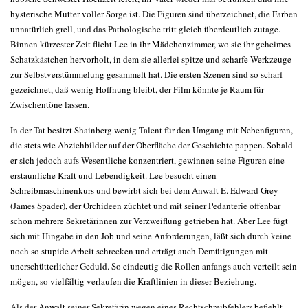
hysterische Mutter voller Sorge ist. Die Figuren sind überzeichnet, die Farben
unnatürlich grell, und das Pathologische tritt gleich überdeutlich zutage.
Binnen kürzester Zeit flieht Lee in ihr Mädchenzimmer, wo sie ihr geheimes
Schatzkästchen hervorholt, in dem sie allerlei spitze und scharfe Werkzeuge
zur Selbstverstümmelung gesammelt hat. Die ersten Szenen sind so scharf
gezeichnet, daß wenig Hoffnung bleibt, der Film könnte je Raum für
Zwischentöne lassen.
In der Tat besitzt Shainberg wenig Talent für den Umgang mit Nebenfiguren,
die stets wie Abziehbilder auf der Oberfläche der Geschichte pappen. Sobald
er sich jedoch aufs Wesentliche konzentriert, gewinnen seine Figuren eine
erstaunliche Kraft und Lebendigkeit. Lee besucht einen
Schreibmaschinenkurs und bewirbt sich bei dem Anwalt E. Edward Grey
(James Spader), der Orchideen züchtet und mit seiner Pedanterie offenbar
schon mehrere Sekretärinnen zur Verzweiflung getrieben hat. Aber Lee fügt
sich mit Hingabe in den Job und seine Anforderungen, läßt sich durch keine
noch so stupide Arbeit schrecken und erträgt auch Demütigungen mit
unerschütterlicher Geduld. So eindeutig die Rollen anfangs auch verteilt sein
mögen, so vielfältig verlaufen die Kraftlinien in dieser Beziehung.
Als der Anwalt seiner Sekretärin wegen eines Rechtschreibfehlers befiehlt,