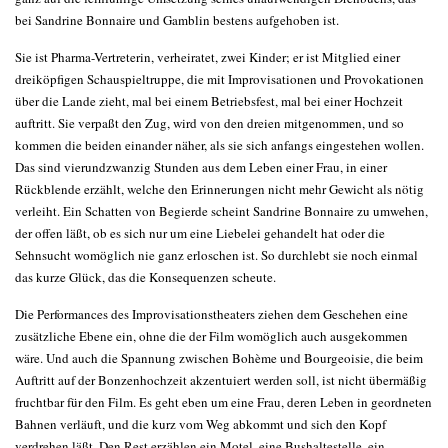
bei Sandrine Bonnaire und Gamblin bestens aufgehoben ist.
Sie ist Pharma-Vertreterin, verheiratet, zwei Kinder; er ist Mitglied einer
dreiköpfigen Schauspieltruppe, die mit Improvisationen und Provokationen
über die Lande zieht, mal bei einem Betriebsfest, mal bei einer Hochzeit
auftritt. Sie verpaßt den Zug, wird von den dreien mitgenommen, und so
kommen die beiden einander näher, als sie sich anfangs eingestehen wollen.
Das sind vierundzwanzig Stunden aus dem Leben einer Frau, in einer
Rückblende erzählt, welche den Erinnerungen nicht mehr Gewicht als nötig
verleiht. Ein Schatten von Begierde scheint Sandrine Bonnaire zu umwehen,
der offen läßt, ob es sich nur um eine Liebelei gehandelt hat oder die
Sehnsucht womöglich nie ganz erloschen ist. So durchlebt sie noch einmal
das kurze Glück, das die Konsequenzen scheute.
Die Performances des Improvisationstheaters ziehen dem Geschehen eine
zusätzliche Ebene ein, ohne die der Film womöglich auch ausgekommen
wäre. Und auch die Spannung zwischen Bohème und Bourgeoisie, die beim
Auftritt auf der Bonzenhochzeit akzentuiert werden soll, ist nicht übermäßig
fruchtbar für den Film. Es geht eben um eine Frau, deren Leben in geordneten
Bahnen verläuft, und die kurz vom Weg abkommt und sich den Kopf
verdrehen läßt. Den Rest erzählen ein Motel, eine Bushaltestelle, ein