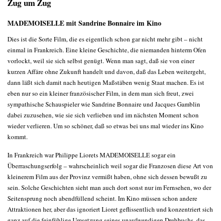
Zug um Zug
MADEMOISELLE mit Sandrine Bonnaire im Kino
Dies ist die Sorte Film, die es eigentlich schon gar nicht mehr gibt – nicht
einmal in Frankreich. Eine kleine Geschichte, die niemanden hinterm Ofen
vorlockt, weil sie sich selbst genügt. Wenn man sagt, daß sie von einer
kurzen Affäre ohne Zukunft handelt und davon, daß das Leben weitergeht,
dann läßt sich damit nach heutigen Maßstäben wenig Staat machen. Es ist
eben nur so ein kleiner französischer Film, in dem man sich freut, zwei
sympathische Schauspieler wie Sandrine Bonnaire und Jacques Gamblin
dabei zuzusehen, wie sie sich verlieben und im nächsten Moment schon
wieder verlieren. Um so schöner, daß so etwas bei uns mal wieder ins Kino
kommt.
In Frankreich war Philippe Liorets MADEMOISELLE sogar ein
Überraschungserfolg – wahrscheinlich weil sogar die Franzosen diese Art von
kleinerem Film aus der Provinz vermißt haben, ohne sich dessen bewußt zu
sein. Solche Geschichten sieht man auch dort sonst nur im Fernsehen, wo der
Seitensprung noch abendfüllend scheint. Im Kino müssen schon andere
Attraktionen her, aber das ignoriert Lioret geflissentlich und konzentriert sich
ganz auf die feinfühlige Umsetzung seines unaufwendigen Drehbuchs, das