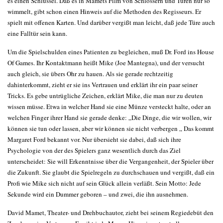
es einen Schlüssel. Daß es in Mamets Film von Schlössern und Türen nur so
wimmelt, gibt schon einen Hinweis auf die Methoden des Regisseurs. Er
spielt mit offenen Karten. Und darüber vergißt man leicht, daß jede Türe auch
eine Falltür sein kann.
Um die Spielschulden eines Patienten zu begleichen, muß Dr. Ford ins House
Of Games. Ihr Kontaktmann heißt Mike (Joe Mantegna), und der versucht
auch gleich, sie übers Ohr zu hauen. Als sie gerade rechtzeitig
dahinterkommt, zieht er sie ins Vertrauen und erklärt ihr ein paar seiner
Tricks. Es gebe untrügliche Zeichen, erklärt Mike, die man nur zu deuten
wissen müsse. Etwa in welcher Hand sie eine Münze versteckt halte, oder an
welchen Finger ihrer Hand sie gerade denke: „Die Dinge, die wir wollen, wir
können sie tun oder lassen, aber wir können sie nicht verbergen „ Das kommt
Margaret Ford bekannt vor. Nur übersieht sie dabei, daß sich ihre
Psychologie von der des Spielers ganz wesentlich durch das Ziel
unterscheidet: Sie will Erkenntnisse über die Vergangenheit, der Spieler über
die Zukunft. Sie glaubt die Spielregeln zu durchschauen und vergißt, daß ein
Profi wie Mike sich nicht auf sein Glück allein verläßt. Sein Motto: Jede
Sekunde wird ein Dummer geboren – und zwei, die ihn ausnehmen.
David Mamet, Theater- und Drehbuchautor, zieht bei seinem Regiedebüt den