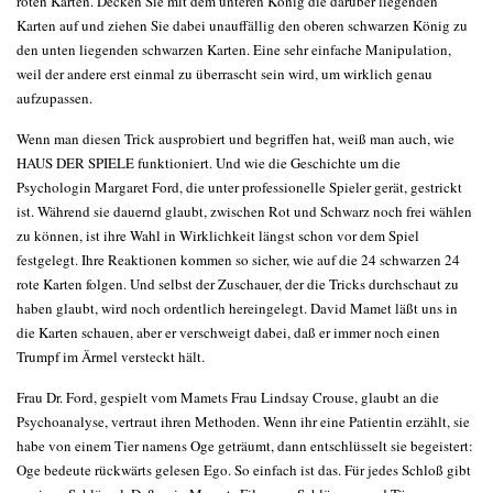
roten Karten. Decken Sie mit dem unteren König die darüber liegenden
Karten auf und ziehen Sie dabei unauffällig den oberen schwarzen König zu
den unten liegenden schwarzen Karten. Eine sehr einfache Manipulation,
weil der andere erst einmal zu überrascht sein wird, um wirklich genau
aufzupassen.
Wenn man diesen Trick ausprobiert und begriffen hat, weiß man auch, wie
HAUS DER SPIELE funktioniert. Und wie die Geschichte um die
Psychologin Margaret Ford, die unter professionelle Spieler gerät, gestrickt
ist. Während sie dauernd glaubt, zwischen Rot und Schwarz noch frei wählen
zu können, ist ihre Wahl in Wirklichkeit längst schon vor dem Spiel
festgelegt. Ihre Reaktionen kommen so sicher, wie auf die 24 schwarzen 24
rote Karten folgen. Und selbst der Zuschauer, der die Tricks durchschaut zu
haben glaubt, wird noch ordentlich hereingelegt. David Mamet läßt uns in
die Karten schauen, aber er verschweigt dabei, daß er immer noch einen
Trumpf im Ärmel versteckt hält.
Frau Dr. Ford, gespielt vom Mamets Frau Lindsay Crouse, glaubt an die
Psychoanalyse, vertraut ihren Methoden. Wenn ihr eine Patientin erzählt, sie
habe von einem Tier namens Oge geträumt, dann entschlüsselt sie begeistert:
Oge bedeute rückwärts gelesen Ego. So einfach ist das. Für jedes Schloß gibt