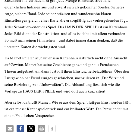
Zuschauer ins Vertrauen. Er gibt jede Menge Hinweise, streut alle
erdenklichen Indizien aus und erweist sich als gekonnter Spieler. Sicheres
Auge, sichere Hand. Jede seiner präzisen und wunderschön klaren
Einstellungen gleicht einer Karte, die er sorgfältig zur vorhergehenden fügt.
Jeder Schnitt erweitert das Spiel. Das HAUS DER SPIELE ist ein Kartenhaus:
Jedes Bild dient der Konstruktion, und alles ist dabei mit allem verbunden.
So muß man seinen Film sehen – und dabei immer daran denken, daß die
untersten Karten die wichtigsten sind.
Da Mamet Spieler ist, baut er sein Kartenhaus natürlich nicht ohne Aussicht
auf Gewinn. Mamet hat seine Geschichte ganz und gar aus Freudschen
Thesen aufgebaut, um dann lustvoll ihren Einsturz herbeizuführen. Über den
Lustgewinn hat Freud einiges geschrieben, nachzulesen in „Der Witz und
seine Beziehung zum Unbewußten“. Die Abhandlung liest sich wie die
Vorlage zu HAUS DER SPIELE und wird dort auch kurz zitiert.
Aber selbst da blufft Mamet. Wie er aus dem Spiel blutigen Ernst werden läßt,
ist ein mieser Kartenspielertrick und ein brillanter Witz. Die Partie endet mit
einem Freudschen Versprecher.