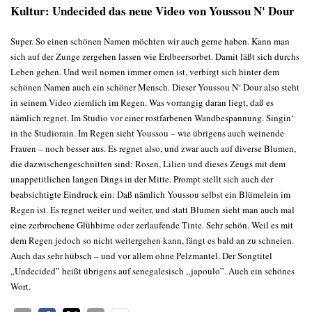
Kultur: Undecided das neue Video von Youssou N' Dour
Super. So einen schönen Namen möchten wir auch gerne haben. Kann man
sich auf der Zunge zergehen lassen wie Erdbeersorbet. Damit läßt sich durchs
Leben gehen. Und weil nomen immer omen ist, verbirgt sich hinter dem
schönen Namen auch ein schöner Mensch. Dieser Youssou N‘ Dour also steht
in seinem Video ziemlich im Regen. Was vorrangig daran liegt, daß es
nämlich regnet. Im Studio vor einer rostfarbenen Wandbespannung. Singin‘
in the Studiorain. Im Regen sieht Youssou – wie übrigens auch weinende
Frauen – noch besser aus. Es regnet also, und zwar auch auf diverse Blumen,
die dazwischengeschnitten sind: Rosen, Lilien und dieses Zeugs mit dem
unappetitlichen langen Dings in der Mitte. Prompt stellt sich auch der
beabsichtigte Eindruck ein: Daß nämlich Youssou selbst ein Blümelein im
Regen ist. Es regnet weiter und weiter, und statt Blumen sieht man auch mal
eine zerbrochene Glühbirne oder zerlaufende Tinte. Sehr schön. Weil es mit
dem Regen jedoch so nicht weitergehen kann, fängt es bald an zu schneien.
Auch das sehr hübsch – und vor allem ohne Pelzmantel. Der Songtitel
„Undecided” heißt übrigens auf senegalesisch „japoulo”. Auch ein schönes
Wort.