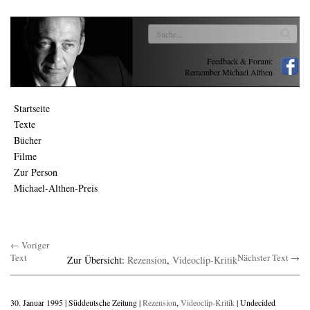
Feedback & Forum:
Remember Michael Althen
Startseite
Texte
Bücher
Filme
Zur Person
Michael-Althen-Preis
← Voriger
Text
Nächster Text →
Zur Übersicht:
Rezension
,
Videoclip-Kritik
30. Januar 1995 | Süddeutsche Zeitung |
Rezension
,
Videoclip-Kritik
| Undecided