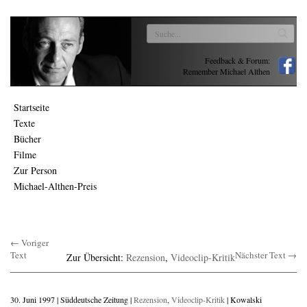
Feedback & Forum:
Remember Michael Althen
Startseite
Texte
Bücher
Filme
Zur Person
Michael-Althen-Preis
← Voriger
Text
Nächster Text →
Zur Übersicht:
Rezension
,
Videoclip-Kritik
30. Juni 1997 | Süddeutsche Zeitung |
Rezension
,
Videoclip-Kritik
| Kowalski