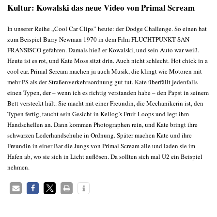
Kultur: Kowalski das neue Video von Primal Scream
In unserer Reihe „Cool Car Clips” heute: der Dodge Challenge. So einen hat
zum Beispiel Barry Newman 1970 in dem Film FLUCHTPUNKT SAN
FRANSISCO gefahren. Damals hieß er Kowalski, und sein Auto war weiß.
Heute ist es rot, und Kate Moss sitzt drin. Auch nicht schlecht. Hot chick in a
cool car. Primal Scream machen ja auch Musik, die klingt wie Motoren mit
mehr PS als der Straßenverkehrsordnung gut tut. Kate überfällt jedenfalls
einen Typen, der – wenn ich es richtig verstanden habe – den Papst in seinem
Bett versteckt hält. Sie macht mit einer Freundin, die Mechanikerin ist, den
Typen fertig, taucht sein Gesicht in Kellog’s Fruit Loops und legt ihm
Handschellen an. Dann kommen Photographen rein, und Kate bringt ihre
schwarzen Lederhandschuhe in Ordnung. Später machen Kate und ihre
Freundin in einer Bar die Jungs von Primal Scream alle und laden sie im
Hafen ab, wo sie sich in Licht auflösen. Da sollten sich mal U2 ein Beispiel
nehmen.