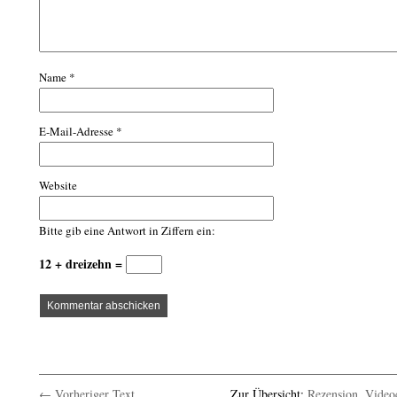
Name
*
E-Mail-Adresse
*
Website
Bitte gib eine Antwort in Ziffern ein:
12 + dreizehn =
← Vorheriger Text
Zur Übersicht:
Rezension
,
Videoc