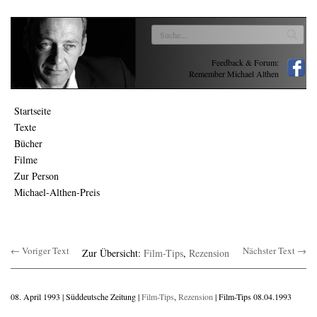
Feedback & Forum:
Remember Michael Althen
Startseite
Texte
Bücher
Filme
Zur Person
Michael-Althen-Preis
← Voriger Text
Nächster Text →
Zur Übersicht:
Film-Tips
,
Rezension
08. April 1993 | Süddeutsche Zeitung |
Film-Tips
,
Rezension
| Film-Tips 08.04.1993