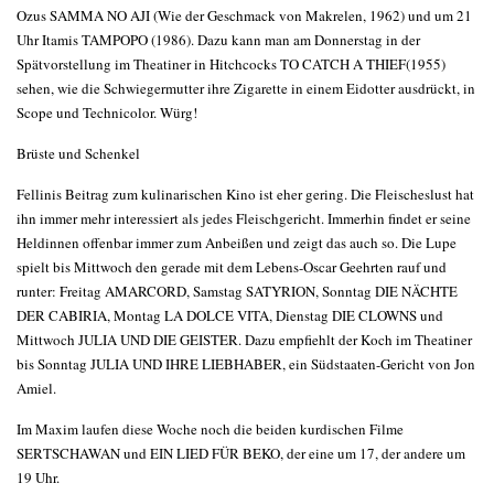
Ozus SAMMA NO AJI (Wie der Geschmack von Makrelen, 1962) und um 21
Uhr Itamis TAMPOPO (1986). Dazu kann man am Donnerstag in der
Spätvorstellung im Theatiner in Hitchcocks TO CATCH A THIEF(1955)
sehen, wie die Schwiegermutter ihre Zigarette in einem Eidotter ausdrückt, in
Scope und Technicolor. Würg!
Brüste und Schenkel
Fellinis Beitrag zum kulinarischen Kino ist eher gering. Die Fleischeslust hat
ihn immer mehr interessiert als jedes Fleischgericht. Immerhin findet er seine
Heldinnen offenbar immer zum Anbeißen und zeigt das auch so. Die Lupe
spielt bis Mittwoch den gerade mit dem Lebens-Oscar Geehrten rauf und
runter: Freitag AMARCORD, Samstag SATYRION, Sonntag DIE NÄCHTE
DER CABIRIA, Montag LA DOLCE VITA, Dienstag DIE CLOWNS und
Mittwoch JULIA UND DIE GEISTER. Dazu empfiehlt der Koch im Theatiner
bis Sonntag JULIA UND IHRE LIEBHABER, ein Südstaaten-Gericht von Jon
Amiel.
Im Maxim laufen diese Woche noch die beiden kurdischen Filme
SERTSCHAWAN und EIN LIED FÜR BEKO, der eine um 17, der andere um
19 Uhr.