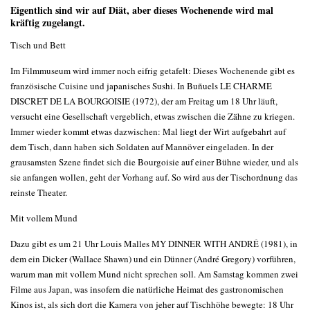
Eigentlich sind wir auf Diät, aber dieses Wochenende wird mal
kräftig zugelangt.
Tisch und Bett
Im Filmmuseum wird immer noch eifrig getafelt: Dieses Wochenende gibt es
französische Cuisine und japanisches Sushi. In Buñuels LE CHARME
DISCRET DE LA BOURGOISIE (1972), der am Freitag um 18 Uhr läuft,
versucht eine Gesellschaft vergeblich, etwas zwischen die Zähne zu kriegen.
Immer wieder kommt etwas dazwischen: Mal liegt der Wirt aufgebahrt auf
dem Tisch, dann haben sich Soldaten auf Mannöver eingeladen. In der
grausamsten Szene findet sich die Bourgoisie auf einer Bühne wieder, und als
sie anfangen wollen, geht der Vorhang auf. So wird aus der Tischordnung das
reinste Theater.
Mit vollem Mund
Dazu gibt es um 21 Uhr Louis Malles MY DINNER WITH ANDRÉ (1981), in
dem ein Dicker (Wallace Shawn) und ein Dünner (André Gregory) vorführen,
warum man mit vollem Mund nicht sprechen soll. Am Samstag kommen zwei
Filme aus Japan, was insofern die natürliche Heimat des gastronomischen
Kinos ist, als sich dort die Kamera von jeher auf Tischhöhe bewegte: 18 Uhr