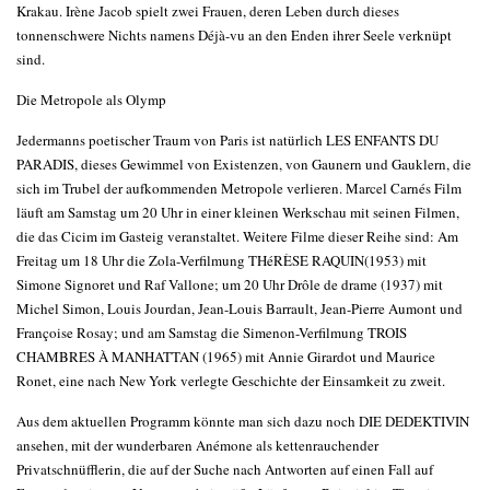
Krakau. Irène Jacob spielt zwei Frauen, deren Leben durch dieses
tonnenschwere Nichts namens Déjà-vu an den Enden ihrer Seele verknüpt
sind.
Die Metropole als Olymp
Jedermanns poetischer Traum von Paris ist natürlich LES ENFANTS DU
PARADIS, dieses Gewimmel von Existenzen, von Gaunern und Gauklern, die
sich im Trubel der aufkommenden Metropole verlieren. Marcel Carnés Film
läuft am Samstag um 20 Uhr in einer kleinen Werkschau mit seinen Filmen,
die das Cicim im Gasteig veranstaltet. Weitere Filme dieser Reihe sind: Am
Freitag um 18 Uhr die Zola-Verfilmung THéRÈSE RAQUIN(1953) mit
Simone Signoret und Raf Vallone; um 20 Uhr Drôle de drame (1937) mit
Michel Simon, Louis Jourdan, Jean-Louis Barrault, Jean-Pierre Aumont und
Françoise Rosay; und am Samstag die Simenon-Verfilmung TROIS
CHAMBRES À MANHATTAN (1965) mit Annie Girardot und Maurice
Ronet, eine nach New York verlegte Geschichte der Einsamkeit zu zweit.
Aus dem aktuellen Programm könnte man sich dazu noch DIE DEDEKTIVIN
ansehen, mit der wunderbaren Anémone als kettenrauchender
Privatschnüfflerin, die auf der Suche nach Antworten auf einen Fall auf