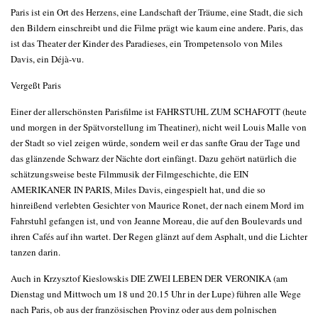
Paris ist ein Ort des Herzens, eine Landschaft der Träume, eine Stadt, die sich
den Bildern einschreibt und die Filme prägt wie kaum eine andere. Paris, das
ist das Theater der Kinder des Paradieses, ein Trompetensolo von Miles
Davis, ein Déjà-vu.
Vergeßt Paris
Einer der allerschönsten Parisfilme ist FAHRSTUHL ZUM SCHAFOTT (heute
und morgen in der Spätvorstellung im Theatiner), nicht weil Louis Malle von
der Stadt so viel zeigen würde, sondern weil er das sanfte Grau der Tage und
das glänzende Schwarz der Nächte dort einfängt. Dazu gehört natürlich die
schätzungsweise beste Filmmusik der Filmgeschichte, die EIN
AMERIKANER IN PARIS, Miles Davis, eingespielt hat, und die so
hinreißend verlebten Gesichter von Maurice Ronet, der nach einem Mord im
Fahrstuhl gefangen ist, und von Jeanne Moreau, die auf den Boulevards und
ihren Cafés auf ihn wartet. Der Regen glänzt auf dem Asphalt, und die Lichter
tanzen darin.
Auch in Krzysztof Kieslowskis DIE ZWEI LEBEN DER VERONIKA (am
Dienstag und Mittwoch um 18 und 20.15 Uhr in der Lupe) führen alle Wege
nach Paris, ob aus der französischen Provinz oder aus dem polnischen