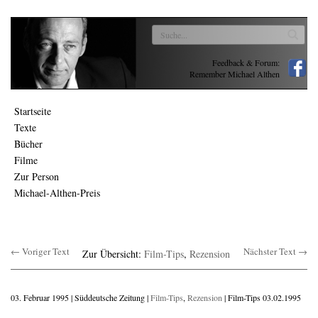
Feedback & Forum:
Remember Michael Althen
Startseite
Texte
Bücher
Filme
Zur Person
Michael-Althen-Preis
← Voriger Text
Nächster Text →
Zur Übersicht:
Film-Tips
,
Rezension
03. Februar 1995 | Süddeutsche Zeitung |
Film-Tips
,
Rezension
| Film-Tips 03.02.1995