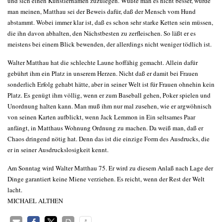
und sich einen Künstlernamen zuzulegen. Wüßte man es nicht besser, würde
man meinen, Matthau sei der Beweis dafür, daß der Mensch vom Hund
abstammt. Wobei immer klar ist, daß es schon sehr starke Ketten sein müssen,
die ihn davon abhalten, den Nächstbesten zu zerfleischen. So läßt er es
meistens bei einem Blick bewenden, der allerdings nicht weniger tödlich ist.
Walter Matthau hat die schlechte Laune hoffähig gemacht. Allein dafür
gebührt ihm ein Platz in unserem Herzen. Nicht daß er damit bei Frauen
sonderlich Erfolg gehabt hätte, aber in seiner Welt ist für Frauen ohnehin kein
Platz. Es genügt ihm völlig, wenn er zum Baseball gehen, Poker spielen und
Unordnung halten kann. Man muß ihm nur mal zusehen, wie er argwöhnisch
von seinen Karten aufblickt, wenn Jack Lemmon in Ein seltsames Paar
anfängt, in Matthaus Wohnung Ordnung zu machen. Da weiß man, daß er
Chaos dringend nötig hat. Denn das ist die einzige Form des Ausdrucks, die
er in seiner Ausdruckslosigkeit kennt.
Am Sonntag wird Walter Matthau 75. Er wird zu diesem Anlaß nach Lage der
Dinge garantiert keine Miene verziehen. Es reicht, wenn der Rest der Welt
lacht.
MICHAEL ALTHEN