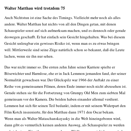
Walter Matthau wird trotzdem 75
Auch Nichtstun ist eine Sache des Timings. Vielleicht mehr noch als alles
andere. Walter Matthau hat nichts von all den Dingen getan, mit denen
Schauspieler sonst auf sich aufmerksam machen, und es dennoch oder gerade
deswegen geschafft. Er hat einfach sein Gesicht hingehalten. Was bei diesem
Gesicht unleugbar ein gewisses Risiko ist, wenn man es zu etwas bringen
will. Mittlerweile sind seine Züge natürlich schon so bekannt, daß die Leute
lachen, wenn sie ihn nur sehen.
Das war nicht immer so. Die ersten zehn Jahre seiner Karriere spielte er
Bösewichter und Harmlose, ehe er in Jack Lemmon jemanden fand, der seiner
Normalität gewachsen war. Der Glückspilz war 1966 der Auftakt zu einer
Reihe von gemeinsamen Filmen, deren Ende immer noch nicht abzusehen ist.
Gerade stehen sie für die Fortsetzung von Grumpy Old Men zum siebten Mal
gemeinsam vor der Kamera. Die beiden haben einander allemal verdient.
Lemmon hat sich für seinen Teil bedankt, indem er mit seinem Widerpart den
Film Kotch inszenierte, für den Matthau dann 1971 den Oscar bekam.
Wenn man als Walter Mataschanskayasky in die Welt hineingeboren wird,
dann gibt es vermutlich keinen anderen Ausweg, als Schauspieler zu werden