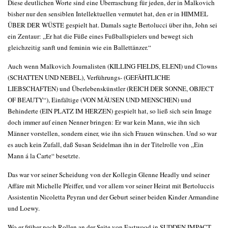
Diese deutlichen Worte sind eine Überraschung für jeden, der in Malkovich
bisher nur den sensiblen Intellektuellen vermutet hat, den er in HIMMEL
ÜBER DER WÜSTE gespielt hat. Damals sagte Bertolucci über ihn, John sei
ein Zentaur: „Er hat die Füße eines Fußballspielers und bewegt sich
gleichzeitig sanft und feminin wie ein Ballettänzer.“
Auch wenn Malkovich Journalisten (KILLING FIELDS, ELENI) und Clowns
(SCHATTEN UND NEBEL), Verführungs- (GEFÄHTLICHE
LIEBSCHAFTEN) und Überlebenskünstler (REICH DER SONNE, OBJECT
OF BEAUTY“), Einfältige (VON MÄUSEN UND MENSCHEN) und
Behinderte (EIN PLATZ IM HERZEN) gespielt hat, so ließ sich sein Image
doch immer auf einen Nenner bringen: Er war kein Mann, wie ihn sich
Männer vorstellen, sondern einer, wie ihn sich Frauen wünschen. Und so war
es auch kein Zufall, daß Susan Seidelman ihn in der Titelrolle von „Ein
Mann á la Carte“ besetzte.
Das war vor seiner Scheidung von der Kollegin Glenne Headly und seiner
Affäre mit Michelle Pfeiffer, und vor allem vor seiner Heirat mit Bertoluccis
Assistentin Nicoletta Peyran und der Geburt seiner beiden Kinder Armandine
und Loewy.
Wo er früher noch Rollen an der Seite von Eastwood in SUDDEN IMPACT