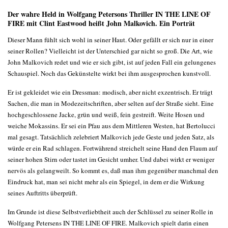
Der wahre Held in Wolfgang Petersons Thriller IN THE LINE OF
FIRE mit Clint Eastwood heißt John Malkovich. Ein Porträt
Dieser Mann fühlt sich wohl in seiner Haut. Oder gefällt er sich nur in einer
seiner Rollen? Vielleicht ist der Unterschied gar nicht so groß. Die Art, wie
John Malkovich redet und wie er sich gibt, ist auf jeden Fall ein gelungenes
Schauspiel. Noch das Gekünstelte wirkt bei ihm ausgesprochen kunstvoll.
Er ist gekleidet wie ein Dressman: modisch, aber nicht exzentrisch. Er trägt
Sachen, die man in Modezeitschriften, aber selten auf der Straße sieht. Eine
hochgeschlossene Jacke, grün und weiß, fein gestreift. Weite Hosen und
weiche Mokassins. Er sei ein Pfau aus dem Mittleren Westen, hat Bertolucci
mal gesagt. Tatsächlich zelebriert Malkovich jede Geste und jeden Satz, als
würde er ein Rad schlagen. Fortwährend streichelt seine Hand den Flaum auf
seiner hohen Stirn oder tastet im Gesicht umher. Und dabei wirkt er weniger
nervös als gelangweilt. So kommt es, daß man ihm gegenüber manchmal den
Eindruck hat, man sei nicht mehr als ein Spiegel, in dem er die Wirkung
seines Auftritts überprüft.
Im Grunde ist diese Selbstverliebtheit auch der Schlüssel zu seiner Rolle in
Wolfgang Petersens IN THE LINE OF FIRE. Malkovich spielt darin einen