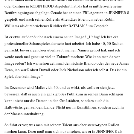
oder Costner in ROBIN HOOD abgelehnt hat, da hat er mittlerweile seine
Berührungsängste abgelegt. Gerade hat er einen FBI-Agenten in JENNIFER 8
gespielt, und nach seiner Rolle als Attentäter ist er nun neben Robin
Williams als durchtriebener Riddler für BATMAN 3 im Gespräch.
Ist er etwa auf der Suche nach einem neuen Image? „Unfug! Ich bin ein
professioneller Schauspieler, der sehr hart arbeitet. Ich habe 40, 50 Sachen
gemacht, bevor irgendwer überhaupt meinen Namen gehört hat, und ich
werde noch mal genauso viel in Zukunft machen: Wie kann man da von
Image reden? Ich war schon zehnmal der nächste Brando oder der neue James
Dean, ich war Robert Duvall oder Jack Nicholson oder ich selbst. Das ist ein
Spiel, aber kein Image.“
Im Dezember wird Malkovich 40, und es wirkt, als wolle er sich jetzt
beweisen, daß er auch ein ganz großes Publikum in seinen Bann schlagen
kann: nicht nur die Damen in den Großstädten, sondern auch die
Halbwüchsigen auf dem Lande. Nicht nur in Kunstfilmen, sondern auch in
der Massenunterhaltung.
So führt er vor, was man mit seinem Talent aus eher stereo-typen Rollen
machen kann. Dazu muß man sich nur ansehen, wie er in JENNIFER 8 als