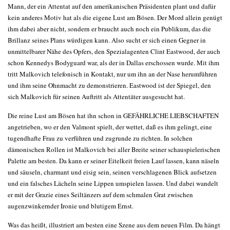
Mann, der ein Attentat auf den amerikanischen Präsidenten plant und dafür
kein anderes Motiv hat als die eigene Lust am Bösen. Der Mord allein genügt
ihm dabei aber nicht, sondern er braucht auch noch ein Publikum, das die
Brillanz seines Plans würdigen kann. Also sucht er sich einen Gegner in
unmittelbarer Nähe des Opfers, den Spezialagenten Clint Eastwood, der auch
schon Kennedys Bodyguard war, als der in Dallas erschossen wurde. Mit ihm
tritt Malkovich telefonisch in Kontakt, nur um ihn an der Nase herumführen
und ihm seine Ohnmacht zu demonstrieren. Eastwood ist der Spiegel, den
sich Malkovich für seinen Auftritt als Attentäter ausgesucht hat.
Die reine Lust am Bösen hat ihn schon in GEFÄHRLICHE LIEBSCHAFTEN
angetrieben, wo er den Valmont spielt, der wettet, daß es ihm gelingt, eine
tugendhafte Frau zu verführen und zugrunde zu richten. In solchen
dämonischen Rollen ist Malkovich bei aller Breite seiner schauspielerischen
Palette am besten. Da kann er seiner Eitelkeit freien Lauf lassen, kann näseln
und säuseln, charmant und eisig sein, seinen verschlagenen Blick aufsetzen
und ein falsches Lächeln seine Lippen umspielen lassen. Und dabei wandelt
er mit der Grazie eines Seiltänzers auf dem schmalen Grat zwischen
augenzwinkernder Ironie und blutigem Ernst.
Was das heißt, illustriert am besten eine Szene aus dem neuen Film. Da hängt