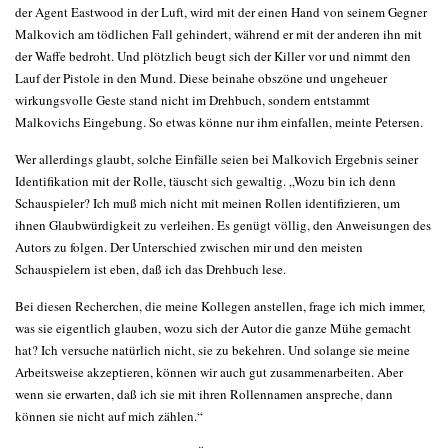
der Agent Eastwood in der Luft, wird mit der einen Hand von seinem Gegner
Malkovich am tödlichen Fall gehindert, während er mit der anderen ihn mit
der Waffe bedroht. Und plötzlich beugt sich der Killer vor und nimmt den
Lauf der Pistole in den Mund. Diese beinahe obszöne und ungeheuer
wirkungsvolle Geste stand nicht im Drehbuch, sondern entstammt
Malkovichs Eingebung. So etwas könne nur ihm einfallen, meinte Petersen.
Wer allerdings glaubt, solche Einfälle seien bei Malkovich Ergebnis seiner
Identifikation mit der Rolle, täuscht sich gewaltig. „Wozu bin ich denn
Schauspieler? Ich muß mich nicht mit meinen Rollen identifizieren, um
ihnen Glaubwürdigkeit zu verleihen. Es genügt völlig, den Anweisungen des
Autors zu folgen. Der Unterschied zwischen mir und den meisten
Schauspielern ist eben, daß ich das Drehbuch lese.
Bei diesen Recherchen, die meine Kollegen anstellen, frage ich mich immer,
was sie eigentlich glauben, wozu sich der Autor die ganze Mühe gemacht
hat? Ich versuche natürlich nicht, sie zu bekehren. Und solange sie meine
Arbeitsweise akzeptieren, können wir auch gut zusammenarbeiten. Aber
wenn sie erwarten, daß ich sie mit ihren Rollennamen anspreche, dann
können sie nicht auf mich zählen.“