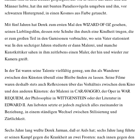
Männer liebte, hat ihn mit bunten Paradiesvögeln umgeben und ihn, vor
schwarzen Hintergrund, in einen Kosmos aus Farbe getaucht.
Mit fünf Jahren hat Derek zum ersten Mal den WIZARD OF OZ gesehen,
seinen Lieblingsfilm, dessen rote Schuhe ihn durch eine Kindheit trugen, die
er zum großen Teil in den Garnisonen verbrachte, wo sein Vater stationiert
war. In den sechziger Jahren studierte er dann Malerei, und manche
Kunstkritiker sahen in ihm zeitlebens einen Maler, der hin und wieder zur
Kamera greift.
In der Tat waren seine Talente vielfältig genug, um ihn als Wanderer
zwischen den Künsten überall eine Bleibe finden zu lassen. Seine Filme
waren deshalb stets auch Reflexionen über das Verhältnis zwischen dem Kino
und den anderen Künsten: der Malerei in CARAVAGGIO, der Oper in WAR
REQUIEM, der Philosophie in WITTGENSTEIN oder der Literatur in
EDWARD II. Am liebsten setzte er jedoch zugleich alles zueinander in
Beziehung, in einem ständigen Wechsel zwischen Stilisierung und
Zärtlichkeit.
Sechs Jahre lang wußte Derek Jarman, daß er Aids hat; sechs Jahre lang führte
er seinen Kampf gegen die Krankheit an zwei Fronten: nach innen gegen den