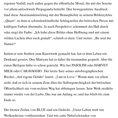
eigenen Verfall, nach außen gegen die öffentliche Moral, die mit der Seuche
vor allem antischwule Propaganda betreibt. Den bewegendsten Ausdruck
fand diese Auseinandersetzung mit der Homophobie in seinem Bilderzyklus
„Queer“, in dem er schwulenfeindliche Schlagzeilen der britischen Presse mit
kräftigen Farben übermalte. Je nach Perspektive schimmert der Haß durch
oder siegt die Farbe: „Ich habe diese Bilder ohne Hoffnung und mit einem
wilden Lachen über euch gemalt“, schrieb er dazu. Und weiter: „Ihr seid die
Narren!“
Indem er sein Sterben zum Kunstwerk gemacht hat, hat er dem Leben ein
Denkmal gesetzt. Den Märtyrer hat er dabei für niemanden gespielt. Aber für
einen Heiligen hätte es schon gereicht. Wie bei PASOLINI oder HARVEY
MILK oder CARAVAGGIO . Der letzte Satz seines autobiographischen
Buches „Auf eigene Gefahr“ lautet: „I am in Love.“ Woran man vor allem
sieht, daß er sich in seinem Zorn über die Selbstgerechtigkeit der britischen
Öffentlichkeit nie vom rechten Weg hat abbringen lassen. Sein Werk erzählte
immer wieder von der Liebe. Das war am Anfang so, und das blieb bis zum
Ende so.
Die letzten Zeilen von BLUE sind ein Gedicht: „Unser Leben wird wie
Wolkenfetzen vorüberziehen: Und wie zarte Nebelschwaden von