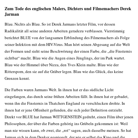
Zum Tode des englischen Malers, Dichters und Filmemachers Derek
Jarman
Blau. Nichts als Blau. So ist Derek Jarmans letzter Film, vor dessen
Radikalität all seine anderen Arbeiten geradezu verblassen. Vierstimmig
berichtet BLUE von der langsamen Erblindung des Filmemachers als Folge
seiner Infektion mit dem HIV-Virus. Man hört seinen Abgesang auf die Welt
der Formen und sieht seine Beschwörung der einen Farbe, die „die Finsternis
sichtbar“ macht. Blau wie die Augen eines Jünglings, der im Park wartet.
Blau wie der Himmel über Nizza, den Yves Klein malte. Blau wie der
Rittersporn, den sie auf die Gräber legen. Blau wie das Glück, das keine
Grenzen kennt.
Die Farben waren Jarmans Welt. In ihnen hat er das südliche Licht
eingefangen, das durch seine frühen Arbeiten fällt. In ihnen hat er gebadet,
wenn ihn die Finsternis in Thatchers England zu verschlucken drohte. In
ihnen hat er jene Offenheit gefunden, die sich jeder Definition entzieht.
Direkt vor BLUE hat Jarman WITTGENSTEIN gedreht, einen Film über jenen
Philosophen, der über die Farben gehörig ins Grübeln gekommen ist: Weil
man nie wissen kann, ob zwei, die „rot“ sagen, auch dasselbe meinen. So hat
Jarman sich in dem Denker gespiegelt, der wie er selbst das Kino und die