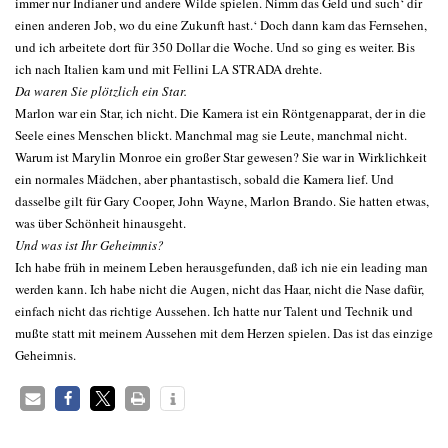
immer nur Indianer und andere Wilde spielen. Nimm das Geld und such‘ dir
einen anderen Job, wo du eine Zukunft hast.‘ Doch dann kam das Fernsehen,
und ich arbeitete dort für 350 Dollar die Woche. Und so ging es weiter. Bis
ich nach Italien kam und mit Fellini LA STRADA drehte.
Da waren Sie plötzlich ein Star.
Marlon war ein Star, ich nicht. Die Kamera ist ein Röntgenapparat, der in die
Seele eines Menschen blickt. Manchmal mag sie Leute, manchmal nicht.
Warum ist Marylin Monroe ein großer Star gewesen? Sie war in Wirklichkeit
ein normales Mädchen, aber phantastisch, sobald die Kamera lief. Und
dasselbe gilt für Gary Cooper, John Wayne, Marlon Brando. Sie hatten etwas,
was über Schönheit hinausgeht.
Und was ist Ihr Geheimnis?
Ich habe früh in meinem Leben herausgefunden, daß ich nie ein leading man
werden kann. Ich habe nicht die Augen, nicht das Haar, nicht die Nase dafür,
einfach nicht das richtige Aussehen. Ich hatte nur Talent und Technik und
mußte statt mit meinem Aussehen mit dem Herzen spielen. Das ist das einzige
Geheimnis.