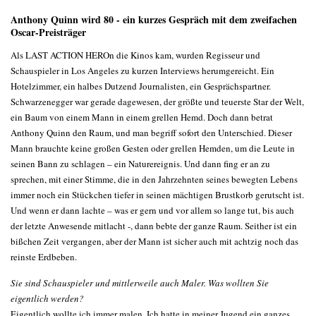
Anthony Quinn wird 80 - ein kurzes Gespräch mit dem zweifachen
Oscar-Preisträger
Als LAST ACTION HEROn die Kinos kam, wurden Regisseur und
Schauspieler in Los Angeles zu kurzen Interviews herumgereicht. Ein
Hotelzimmer, ein halbes Dutzend Journalisten, ein Gesprächspartner.
Schwarzenegger war gerade dagewesen, der größte und teuerste Star der Welt,
ein Baum von einem Mann in einem grellen Hemd. Doch dann betrat
Anthony Quinn den Raum, und man begriff sofort den Unterschied. Dieser
Mann brauchte keine großen Gesten oder grellen Hemden, um die Leute in
seinen Bann zu schlagen – ein Naturereignis. Und dann fing er an zu
sprechen, mit einer Stimme, die in den Jahrzehnten seines bewegten Lebens
immer noch ein Stückchen tiefer in seinen mächtigen Brustkorb gerutscht ist.
Und wenn er dann lachte – was er gern und vor allem so lange tut, bis auch
der letzte Anwesende mitlacht -, dann bebte der ganze Raum. Seither ist ein
bißchen Zeit vergangen, aber der Mann ist sicher auch mit achtzig noch das
reinste Erdbeben.
Sie sind Schauspieler und mittlerweile auch Maler. Was wollten Sie
eigentlich werden?
Eigentlich wollte ich immer malen. Ich hatte in meiner Jugend ein ganzes