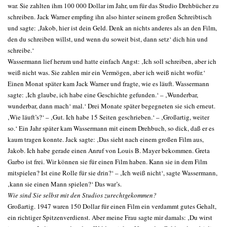
war. Sie zahlten ihm 100 000 Dollar im Jahr, um für das Studio Drehbücher zu
schreiben. Jack Warner empfing ihn also hinter seinem großen Schreibtisch
und sagte: ‚Jakob, hier ist dein Geld. Denk an nichts anderes als an den Film,
den du schreiben willst, und wenn du soweit bist, dann setz‘ dich hin und
schreibe.‘
Wassermann lief herum und hatte einfach Angst: ‚Ich soll schreiben, aber ich
weiß nicht was. Sie zahlen mir ein Vermögen, aber ich weiß nicht wofür.‘
Einen Monat später kam Jack Warner und fragte, wie es läuft. Wassermann
sagte: ‚Ich glaube, ich habe eine Geschichte gefunden.‘ – ‚Wunderbar,
wunderbar, dann mach‘ mal.‘ Drei Monate später begegneten sie sich erneut.
‚Wie läuft’s?‘ – ‚Gut. Ich habe 15 Seiten geschrieben.‘ – ‚Großartig, weiter
so.‘ Ein Jahr später kam Wassermann mit einem Drehbuch, so dick, daß er es
kaum tragen konnte. Jack sagte: ‚Das sieht nach einem großen Film aus,
Jakob. Ich habe gerade einen Anruf von Louis B. Mayer bekommen. Greta
Garbo ist frei. Wir können sie für einen Film haben. Kann sie in dem Film
mitspielen? Ist eine Rolle für sie drin?‘ – ‚Ich weiß nicht‘, sagte Wassermann,
‚kann sie einen Mann spielen?‘ Das war’s.
Wie sind Sie selbst mit den Studios zurechtgekommen?
Großartig. 1947 waren 150 Dollar für einen Film ein verdammt gutes Gehalt,
ein richtiger Spitzenverdienst. Aber meine Frau sagte mir damals: ‚Du wirst