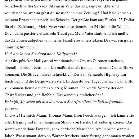
Notizbuch voller Skizzen. Als mein Vater das sah, sagte er: ‚Die sind
wunderschön, warum gibst du sie nicht an eine Zeitung?‘ Und bald kamen zu
meinem Erstaunen tatsächlich Schecks. Der größte kam aus Fairfax: 25 Dollar
für eine Zeichnung. Mein Vater verdiente damals nur 24 Dollar die Woche.
Doch dann passierte etwas sehr Trauriges. Mein Vater starb, und ich mußte
das Zeichnen aufgeben, um meine Familie zu unterstützen. Das war ein gutes
Training für mich.
Und wie kamen Sie dann nach Hollywood?
Als Obstpflücker. Hollywood war damals ein Ort, wo Zitronen wuchsen,
überall nichts als Zitronen. Ich mußte damals trampen, um nach Camarillo zu
kommen. Die Straßen waren schrecklich. Der San Fernando Highway war
furchtbar, und die Berge waren steil. Es dauerte vier Tage, um nach Camarillo
zu komnen, heute dauert es vierzig Minuten. Ich wurde Vorarbeiter der
Obstpflücker und gab Befehle. Das war ein ziemlicher Spaß.
Es heißt, Sie seien mit den deutschen Schriftstellern im Exil befreundet
gewesen.
Und wie! Heinrich Mann, Thomas Mann, Lion Feuchtwanger – ich kannte sie
alle. Ich ging mit ihnen lange am Strand von Pacific Palisades spazieren. Das
waren wunderbare Freunde, ganz herrliche Menschen. Am liebsten war mir
Jakob Wassermann, der von Warner Brothers unter Vertrag genommen worden