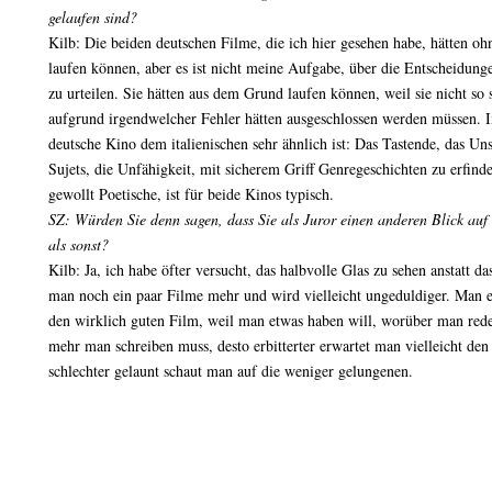
gelaufen sind?
Kilb: Die beiden deutschen Filme, die ich hier gesehen habe, hätten o
laufen können, aber es ist nicht meine Aufgabe, über die Entscheidu
zu urteilen. Sie hätten aus dem Grund laufen können, weil sie nicht so 
aufgrund irgendwelcher Fehler hätten ausgeschlossen werden müssen. Im
deutsche Kino dem italienischen sehr ähnlich ist: Das Tastende, das Un
Sujets, die Unfähigkeit, mit sicherem Griff Genregeschichten zu erfinde
gewollt Poetische, ist für beide Kinos typisch.
SZ: Würden Sie denn sagen, dass Sie als Juror einen anderen Blick auf
als sonst?
Kilb: Ja, ich habe öfter versucht, das halbvolle Glas zu sehen anstatt das
man noch ein paar Filme mehr und wird vielleicht ungeduldiger. Man e
den wirklich guten Film, weil man etwas haben will, worüber man rede
mehr man schreiben muss, desto erbitterter erwartet man vielleicht de
schlechter gelaunt schaut man auf die weniger gelungenen.