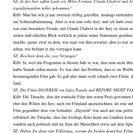
SZ: In der Jury saßen Leute wie Milos Forman, Claude Chabrol und Jen
irgendjemandem näher gekommen?
Kilb: Man hat sich ja nur zweimal richtig getroffen, montags mittendri
zur Schlussabstimmung. Aber es war eine tolle Jury, und ich hatte zw
war eine besondere Freude, mit Claude Chabrol in der Jury zu sitzen u
seinen individuellen Blick wirklich in jedem seiner Statements gesehen
mochte, passte zwar zu dem, was man von ihm erwartet, aber es war i
sehen, wie brillant er das vortragen kann.
SZ: Reichten denn die zwei Sitzungen?
Kilb: Ja, weil das Programm in diesem Jahr so war, dass man nicht übe
halbe Stunde reden musste. Es war eher das Problem, dass es im Wettb
herausragenden Film gab. Es gab aber dann recht schnell zwei Filme, di
fand.
SZ: Die Filme DAYEREH von Jafar Panahi und BEFORE NIGHT FAL
Kilb: Die Tatsache, dass der iranische Film den ersten Preis gewonnen ha
eher den Willen der Jury, auch ein Filmland auszuzeichnen, als eine un
Film gegenüber dem von Schnabel. „Dayereh” war auch auf eine politi
reflektiert die Tatsache, dass das wichtige Kino heute aus Ländern kom
sondern auch politisch und im Sinn der Menschheit etwas auf dem Spiel
SZ: Haben Sie denn eine Erklärung, warum die beiden deutschen Filme