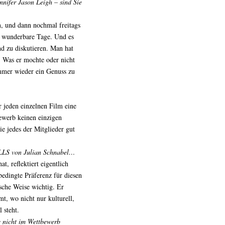
nifer Jason Leigh – sind Sie
n, und dann nochmal freitags
ei wunderbare Tage. Und es
nd zu diskutieren. Man hat
. Was er mochte oder nicht
mmer wieder ein Genuss zu
r jeden einzelnen Film eine
ewerb keinen einzigen
e jedes der Mitglieder gut
LS von Julian Schnabel…
t, reflektiert eigentlich
bedingte Präferenz für diesen
sche Weise wichtig. Er
mt, wo nicht nur kulturell,
 steht.
 nicht im Wettbewerb