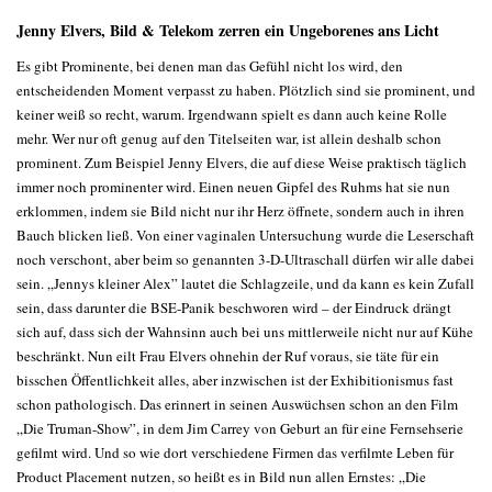
Jenny Elvers, Bild & Telekom zerren ein Ungeborenes ans Licht
Es gibt Prominente, bei denen man das Gefühl nicht los wird, den
entscheidenden Moment verpasst zu haben. Plötzlich sind sie prominent, und
keiner weiß so recht, warum. Irgendwann spielt es dann auch keine Rolle
mehr. Wer nur oft genug auf den Titelseiten war, ist allein deshalb schon
prominent. Zum Beispiel Jenny Elvers, die auf diese Weise praktisch täglich
immer noch prominenter wird. Einen neuen Gipfel des Ruhms hat sie nun
erklommen, indem sie Bild nicht nur ihr Herz öffnete, sondern auch in ihren
Bauch blicken ließ. Von einer vaginalen Untersuchung wurde die Leserschaft
noch verschont, aber beim so genannten 3-D-Ultraschall dürfen wir alle dabei
sein. „Jennys kleiner Alex” lautet die Schlagzeile, und da kann es kein Zufall
sein, dass darunter die BSE-Panik beschworen wird – der Eindruck drängt
sich auf, dass sich der Wahnsinn auch bei uns mittlerweile nicht nur auf Kühe
beschränkt. Nun eilt Frau Elvers ohnehin der Ruf voraus, sie täte für ein
bisschen Öffentlichkeit alles, aber inzwischen ist der Exhibitionismus fast
schon pathologisch. Das erinnert in seinen Auswüchsen schon an den Film
„Die Truman-Show”, in dem Jim Carrey von Geburt an für eine Fernsehserie
gefilmt wird. Und so wie dort verschiedene Firmen das verfilmte Leben für
Product Placement nutzen, so heißt es in Bild nun allen Ernstes: „Die