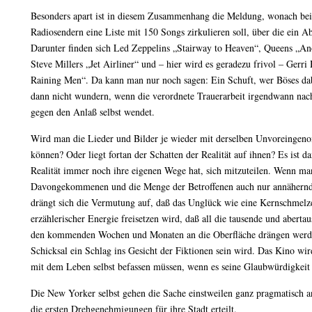
Besonders apart ist in diesem Zusammenhang die Meldung, wonach bei
Radiosendern eine Liste mit 150 Songs zirkulieren soll, über die ein A
Darunter finden sich Led Zeppelins „Stairway to Heaven“, Queens „Ano
Steve Millers „Jet Airliner“ und – hier wird es geradezu frivol – Gerri
Raining Men“. Da kann man nur noch sagen: Ein Schuft, wer Böses dab
dann nicht wundern, wenn die verordnete Trauerarbeit irgendwann nach
gegen den Anlaß selbst wendet.
Wird man die Lieder und Bilder je wieder mit derselben Unvoreinge
können? Oder liegt fortan der Schatten der Realität auf ihnen? Es ist d
Realität immer noch ihre eigenen Wege hat, sich mitzuteilen. Wenn man
Davongekommenen und die Menge der Betroffenen auch nur annähernd 
drängt sich die Vermutung auf, daß das Unglück wie eine Kernschmelz
erzählerischer Energie freisetzen wird, daß all die tausende und aberta
den kommenden Wochen und Monaten an die Oberfläche drängen werde
Schicksal ein Schlag ins Gesicht der Fiktionen sein wird. Das Kino wir
mit dem Leben selbst befassen müssen, wenn es seine Glaubwürdigkeit
Die New Yorker selbst gehen die Sache einstweilen ganz pragmatisch a
die ersten Drehgenehmigungen für ihre Stadt erteilt.