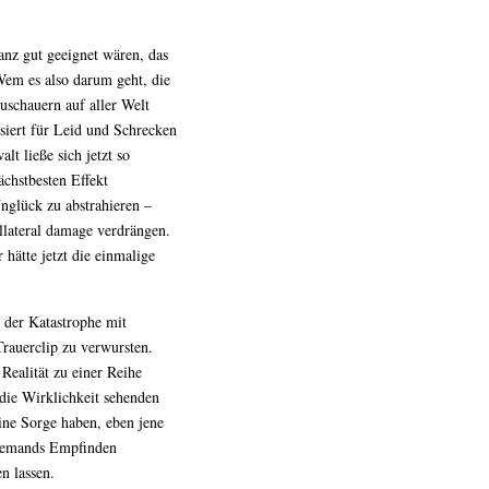
anz gut geeignet wären, das
Wem es also darum geht, die
Zuschauern auf aller Welt
isiert für Leid und Schrecken
t ließe sich jetzt so
chstbesten Effekt
nglück zu abstrahieren –
llateral damage verdrängen.
hätte jetzt die einmalige
r der Katastrophe mit
rauerclip zu verwursten.
 Realität zu einer Reihe
die Wirklichkeit sehenden
ine Sorge haben, eben jene
djemands Empfinden
n lassen.