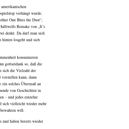
 amerikanischen
bspielstop verhängt wurde.
ther One Bites the Dust“,
 Halliwells Remake von „It’s
ei denkt. Da darf man sich
 hinten losgeht und sich
nommenheit konsumieren
ann gottseidank so, daß die
 sich die Vielzahl der
vorstellen kann, dann
e ein solches Übermaß an
usende von Geschichten in
n – und jedes einzelne
d sich vielleicht wieder mehr
 bewahren will.
n und haben bereits wieder