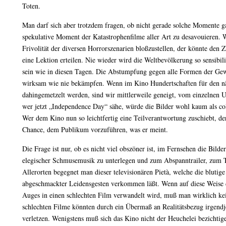
Toten.
Man darf sich aber trotzdem fragen, ob nicht gerade solche Momente g
spekulative Moment der Katastrophenfilme aller Art zu desavouieren. 
Frivolität der diversen Horrorszenarien bloßzustellen, der könnte den 
eine Lektion erteilen. Nie wieder wird die Weltbevölkerung so sensibil
sein wie in diesen Tagen. Die Abstumpfung gegen alle Formen der Gewal
wirksam wie nie bekämpfen. Wenn im Kino Hundertschaften für den nä
dahingemetzelt werden, sind wir mittlerweile geneigt, vom einzelnen U
wer jetzt „Independence Day“ sähe, würde die Bilder wohl kaum als co
Wer dem Kino nun so leichtfertig eine Teilverantwortung zuschiebt, der 
Chance, dem Publikum vorzuführen, was er meint.
Die Frage ist nur, ob es nicht viel obszöner ist, im Fernsehen die Bilde
elegischer Schmusemusik zu unterlegen und zum Abspanntrailer, zum T
Allerorten begegnet man dieser televisionären Pietà, welche die blutige
abgeschmackter Leidensgesten verkommen läßt. Wenn auf diese Weise 
Auges in einen schlechten Film verwandelt wird, muß man wirklich ke
schlechten Filme könnten durch ein Übermaß an Realitätsbezug irgen
verletzen. Wenigstens muß sich das Kino nicht der Heuchelei bezichtige