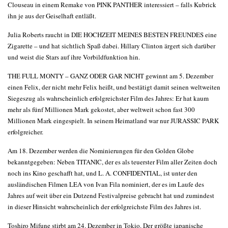
Clouseau in einem Remake von PINK PANTHER interessiert – falls Kubrick
ihn je aus der Geiselhaft entläßt.
Julia Roberts raucht in DIE HOCHZEIT MEINES BESTEN FREUNDES eine
Zigarette – und hat sichtlich Spaß dabei. Hillary Clinton ärgert sich darüber
und weist die Stars auf ihre Vorbildfunktion hin.
THE FULL MONTY – GANZ ODER GAR NICHT gewinnt am 5. Dezember
einen Felix, der nicht mehr Felix heißt, und bestätigt damit seinen weltweiten
Siegeszug als wahrscheinlich erfolgreichster Film des Jahres: Er hat kaum
mehr als fünf Millionen Mark gekostet, aber weltweit schon fast 300
Millionen Mark eingespielt. In seinem Heimatland war nur JURASSIC PARK
erfolgreicher.
Am 18. Dezember werden die Nominierungen für den Golden Globe
bekanntgegeben: Neben TITANIC, der es als teuerster Film aller Zeiten doch
noch ins Kino geschafft hat, und L. A. CONFIDENTIAL, ist unter den
ausländischen Filmen LEA von Ivan Fila nominiert, der es im Laufe des
Jahres auf weit über ein Dutzend Festivalpreise gebracht hat und zumindest
in dieser Hinsicht wahrscheinlich der erfolgreichste Film des Jahres ist.
Toshiro Mifune stirbt am 24. Dezember in Tokio. Der größte japanische