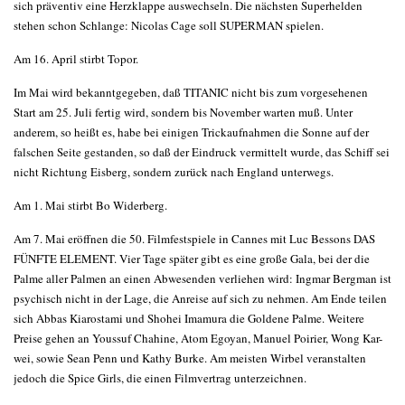
sich präventiv eine Herzklappe auswechseln. Die nächsten Superhelden
stehen schon Schlange: Nicolas Cage soll SUPERMAN spielen.
Am 16. April stirbt Topor.
Im Mai wird bekanntgegeben, daß TITANIC nicht bis zum vorgesehenen
Start am 25. Juli fertig wird, sondern bis November warten muß. Unter
anderem, so heißt es, habe bei einigen Trickaufnahmen die Sonne auf der
falschen Seite gestanden, so daß der Eindruck vermittelt wurde, das Schiff sei
nicht Richtung Eisberg, sondern zurück nach England unterwegs.
Am 1. Mai stirbt Bo Widerberg.
Am 7. Mai eröffnen die 50. Filmfestspiele in Cannes mit Luc Bessons DAS
FÜNFTE ELEMENT. Vier Tage später gibt es eine große Gala, bei der die
Palme aller Palmen an einen Abwesenden verliehen wird: Ingmar Bergman ist
psychisch nicht in der Lage, die Anreise auf sich zu nehmen. Am Ende teilen
sich Abbas Kiarostami und Shohei Imamura die Goldene Palme. Weitere
Preise gehen an Youssuf Chahine, Atom Egoyan, Manuel Poirier, Wong Kar-
wei, sowie Sean Penn und Kathy Burke. Am meisten Wirbel veranstalten
jedoch die Spice Girls, die einen Filmvertrag unterzeichnen.