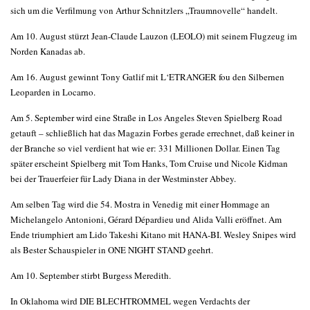
sich um die Verfilmung von Arthur Schnitzlers „Traumnovelle“ handelt.
Am 10. August stürzt Jean-Claude Lauzon (LEOLO) mit seinem Flugzeug im
Norden Kanadas ab.
Am 16. August gewinnt Tony Gatlif mit L‘ETRANGER fou den Silbernen
Leoparden in Locarno.
Am 5. September wird eine Straße in Los Angeles Steven Spielberg Road
getauft – schließlich hat das Magazin Forbes gerade errechnet, daß keiner in
der Branche so viel verdient hat wie er: 331 Millionen Dollar. Einen Tag
später erscheint Spielberg mit Tom Hanks, Tom Cruise und Nicole Kidman
bei der Trauerfeier für Lady Diana in der Westminster Abbey.
Am selben Tag wird die 54. Mostra in Venedig mit einer Hommage an
Michelangelo Antonioni, Gérard Dépardieu und Alida Valli eröffnet. Am
Ende triumphiert am Lido Takeshi Kitano mit HANA-BI. Wesley Snipes wird
als Bester Schauspieler in ONE NIGHT STAND geehrt.
Am 10. September stirbt Burgess Meredith.
In Oklahoma wird DIE BLECHTROMMEL wegen Verdachts der