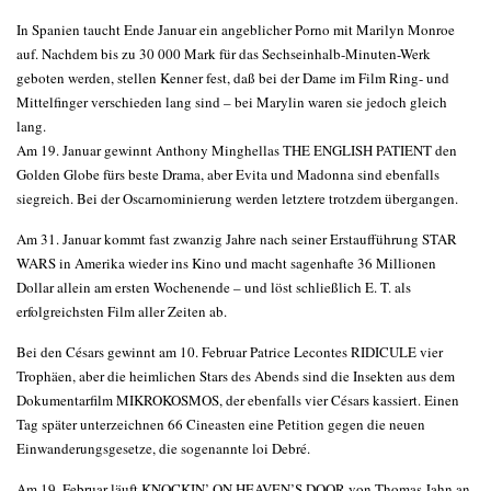
In Spanien taucht Ende Januar ein angeblicher Porno mit Marilyn Monroe
auf. Nachdem bis zu 30 000 Mark für das Sechseinhalb-Minuten-Werk
geboten werden, stellen Kenner fest, daß bei der Dame im Film Ring- und
Mittelfinger verschieden lang sind – bei Marylin waren sie jedoch gleich
lang.
Am 19. Januar gewinnt Anthony Minghellas THE ENGLISH PATIENT den
Golden Globe fürs beste Drama, aber Evita und Madonna sind ebenfalls
siegreich. Bei der Oscarnominierung werden letztere trotzdem übergangen.
Am 31. Januar kommt fast zwanzig Jahre nach seiner Erstaufführung STAR
WARS in Amerika wieder ins Kino und macht sagenhafte 36 Millionen
Dollar allein am ersten Wochenende – und löst schließlich E. T. als
erfolgreichsten Film aller Zeiten ab.
Bei den Césars gewinnt am 10. Februar Patrice Lecontes RIDICULE vier
Trophäen, aber die heimlichen Stars des Abends sind die Insekten aus dem
Dokumentarfilm MIKROKOSMOS, der ebenfalls vier Césars kassiert. Einen
Tag später unterzeichnen 66 Cineasten eine Petition gegen die neuen
Einwanderungsgesetze, die sogenannte loi Debré.
Am 19. Februar läuft KNOCKIN’ ON HEAVEN’S DOOR von Thomas Jahn an