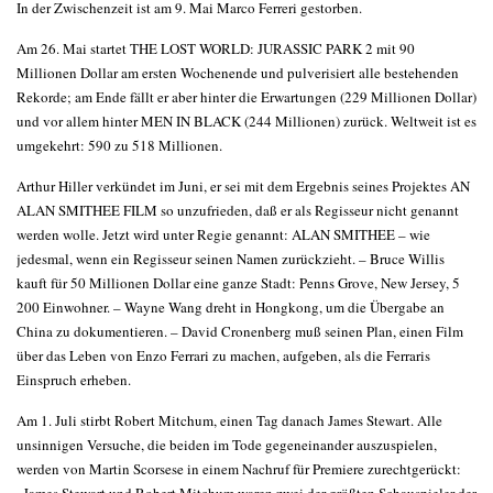
In der Zwischenzeit ist am 9. Mai Marco Ferreri gestorben.
Am 26. Mai startet THE LOST WORLD: JURASSIC PARK 2 mit 90
Millionen Dollar am ersten Wochenende und pulverisiert alle bestehenden
Rekorde; am Ende fällt er aber hinter die Erwartungen (229 Millionen Dollar)
und vor allem hinter MEN IN BLACK (244 Millionen) zurück. Weltweit ist es
umgekehrt: 590 zu 518 Millionen.
Arthur Hiller verkündet im Juni, er sei mit dem Ergebnis seines Projektes AN
ALAN SMITHEE FILM so unzufrieden, daß er als Regisseur nicht genannt
werden wolle. Jetzt wird unter Regie genannt: ALAN SMITHEE – wie
jedesmal, wenn ein Regisseur seinen Namen zurückzieht. – Bruce Willis
kauft für 50 Millionen Dollar eine ganze Stadt: Penns Grove, New Jersey, 5
200 Einwohner. – Wayne Wang dreht in Hongkong, um die Übergabe an
China zu dokumentieren. – David Cronenberg muß seinen Plan, einen Film
über das Leben von Enzo Ferrari zu machen, aufgeben, als die Ferraris
Einspruch erheben.
Am 1. Juli stirbt Robert Mitchum, einen Tag danach James Stewart. Alle
unsinnigen Versuche, die beiden im Tode gegeneinander auszuspielen,
werden von Martin Scorsese in einem Nachruf für Premiere zurechtgerückt: