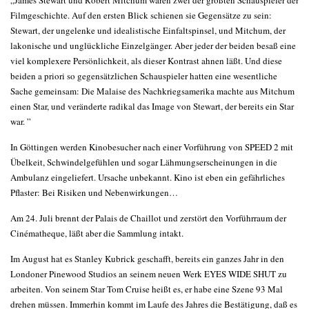
„James Stewart und Robert Mitchum waren zwei der größten Schauspieler der
Filmgeschichte. Auf den ersten Blick schienen sie Gegensätze zu sein:
Stewart, der ungelenke und idealistische Einfaltspinsel, und Mitchum, der
lakonische und unglückliche Einzelgänger. Aber jeder der beiden besaß eine
viel komplexere Persönlichkeit, als dieser Kontrast ahnen läßt. Und diese
beiden a priori so gegensätzlichen Schauspieler hatten eine wesentliche
Sache gemeinsam: Die Malaise des Nachkriegsamerika machte aus Mitchum
einen Star, und veränderte radikal das Image von Stewart, der bereits ein Star
war. ”
In Göttingen werden Kinobesucher nach einer Vorführung von SPEED 2 mit
Übelkeit, Schwindelgefühlen und sogar Lähmungserscheinungen in die
Ambulanz eingeliefert. Ursache unbekannt. Kino ist eben ein gefährliches
Pflaster: Bei Risiken und Nebenwirkungen…
Am 24. Juli brennt der Palais de Chaillot und zerstört den Vorführraum der
Cinématheque, läßt aber die Sammlung intakt.
Im August hat es Stanley Kubrick geschafft, bereits ein ganzes Jahr in den
Londoner Pinewood Studios an seinem neuen Werk EYES WIDE SHUT zu
arbeiten. Von seinem Star Tom Cruise heißt es, er habe eine Szene 93 Mal
drehen müssen. Immerhin kommt im Laufe des Jahres die Bestätigung, daß es