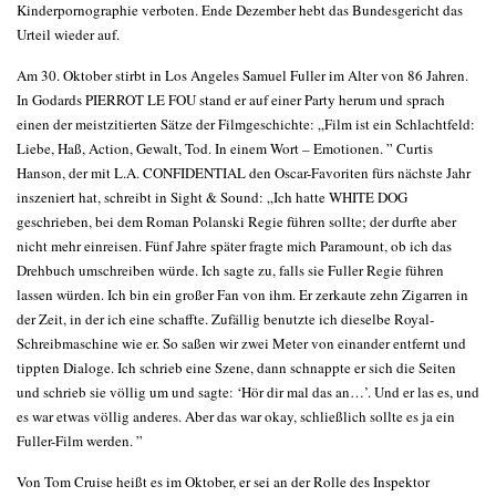
Kinderpornographie verboten. Ende Dezember hebt das Bundesgericht das
Urteil wieder auf.
Am 30. Oktober stirbt in Los Angeles Samuel Fuller im Alter von 86 Jahren.
In Godards PIERROT LE FOU stand er auf einer Party herum und sprach
einen der meistzitierten Sätze der Filmgeschichte: „Film ist ein Schlachtfeld:
Liebe, Haß, Action, Gewalt, Tod. In einem Wort – Emotionen. ” Curtis
Hanson, der mit L.A. CONFIDENTIAL den Oscar-Favoriten fürs nächste Jahr
inszeniert hat, schreibt in Sight & Sound: „Ich hatte WHITE DOG
geschrieben, bei dem Roman Polanski Regie führen sollte; der durfte aber
nicht mehr einreisen. Fünf Jahre später fragte mich Paramount, ob ich das
Drehbuch umschreiben würde. Ich sagte zu, falls sie Fuller Regie führen
lassen würden. Ich bin ein großer Fan von ihm. Er zerkaute zehn Zigarren in
der Zeit, in der ich eine schaffte. Zufällig benutzte ich dieselbe Royal-
Schreibmaschine wie er. So saßen wir zwei Meter von einander entfernt und
tippten Dialoge. Ich schrieb eine Szene, dann schnappte er sich die Seiten
und schrieb sie völlig um und sagte: ‘Hör dir mal das an…’. Und er las es, und
es war etwas völlig anderes. Aber das war okay, schließlich sollte es ja ein
Fuller-Film werden. ”
Von Tom Cruise heißt es im Oktober, er sei an der Rolle des Inspektor