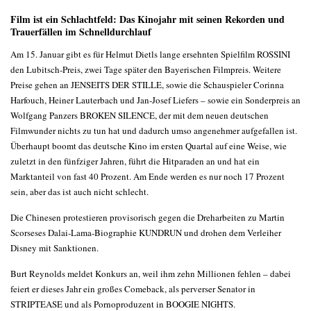
Film ist ein Schlachtfeld: Das Kinojahr mit seinen Rekorden und
Trauerfällen im Schnelldurchlauf
Am 15. Januar gibt es für Helmut Dietls lange ersehnten Spielfilm ROSSINI
den Lubitsch-Preis, zwei Tage später den Bayerischen Filmpreis. Weitere
Preise gehen an JENSEITS DER STILLE, sowie die Schauspieler Corinna
Harfouch, Heiner Lauterbach und Jan-Josef Liefers – sowie ein Sonderpreis an
Wolfgang Panzers BROKEN SILENCE, der mit dem neuen deutschen
Filmwunder nichts zu tun hat und dadurch umso angenehmer aufgefallen ist.
Überhaupt boomt das deutsche Kino im ersten Quartal auf eine Weise, wie
zuletzt in den fünfziger Jahren, führt die Hitparaden an und hat ein
Marktanteil von fast 40 Prozent. Am Ende werden es nur noch 17 Prozent
sein, aber das ist auch nicht schlecht.
Die Chinesen protestieren provisorisch gegen die Dreharbeiten zu Martin
Scorseses Dalai-Lama-Biographie KUNDRUN und drohen dem Verleiher
Disney mit Sanktionen.
Burt Reynolds meldet Konkurs an, weil ihm zehn Millionen fehlen – dabei
feiert er dieses Jahr ein großes Comeback, als perverser Senator in
STRIPTEASE und als Pornoproduzent in BOOGIE NIGHTS.