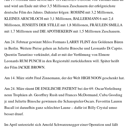
und wird am Ende mit über 3,5 Millionen Zuschauern der erfolgreichste
deutsche Film des Jahres. Dahinter folgen: ROSSINI mit 3,2 Millionen,
KLEINES ARSCHLOCH mit 3,1 Millionen, BALLERMANN 6 mit 2,4
Millionen, JENSEITS DER STILLE mit 1,8 Millionen, FRÄULEIN SMILLA
mit 1,7 Millionen und DIE APOTHEKERIN mit 1,5 Millionen Zuschauern.
Am 24. Februar gewinnt Milos Formans LARRY FLINT den Goldenen Bären
in Berlin. Weitere Preise gehen an Juliette Binoche und Leonardo Di Caprio.
Quentin Tarantino verkündet, daß er mit der Verfilmung von Elmore
Leonards RUM PUNCH in den Regiestuhl zurückkehren will. Später heißt
der Film JACKIE BROWN.
Am 14. März stirbt Fred Zinnemann, der der Welt HIGH NOON geschenkt hat.
Am 24. März räumt DE ENGLISCHE PATIENT bei der 69. Oscar-Verleihung
neun Trophäen ab. Georffrey Rush und Frances McDormand, Cuba Gooding
jr. und Juliette Binoche gewinnen die Schauspieler-Oscars. Favoritin Lauren
Bacall ist daraufhin ganz schlechter Laune – dafür ist Billy Crystal umso
besser drauf.
Im April unterzieht sich Arnold Schwarzenegger einer Operation und läßt