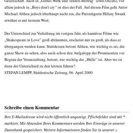
Gesellschaft. Auch in „Gottes Werk und Teufels Beitrag” (zwei Oscars), vor
allem jedoch in „Boys don't cry” ist dies der Fall. Auf diesen Film geht Autor
Michael Althen jedoch überhaupt nicht ein, die Preisträgerin Hillary Swank
erwähnt er mit keinem Wort.
Der Unterschied zur Verleihung im vorigen Jahr, als harmlose Filme wie
„Shakespeare in Love” groß abräumten, erscheint mir zu groß, als dass er
übergangen werden kann. Stattdessen betont Althen, wie wichtig es sei, die
ganze Show zu sehen, also auch schon den Aufgalopp der Prominenten vor
Beginn der Veranstaltung, betont, wie wichtig die „Hülle” ist. Aber wo ist
denn der Unterschied zu den letzten Jahren?
STEFAN LEMPP, Süddeutsche Zeitung, 06. April 2000
Schreibe einen Kommentar
Ihre E-Mailadresse wird nicht öffentlich angezeigt. Pflichtfelder sind mit
*
markiert. Mit Absenden Ihres Kommentars werden Ihre Einträge in unserer
Datenbank gespeichert. Weitere Informationen finden Sie in unserer »