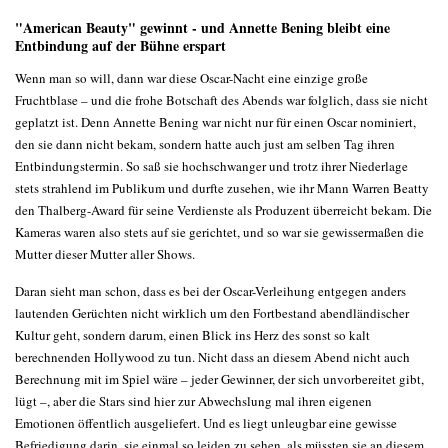
"American Beauty" gewinnt - und Annette Bening bleibt eine
Entbindung auf der Bühne erspart
Wenn man so will, dann war diese Oscar-Nacht eine einzige große
Fruchtblase – und die frohe Botschaft des Abends war folglich, dass sie nicht
geplatzt ist. Denn Annette Bening war nicht nur für einen Oscar nominiert,
den sie dann nicht bekam, sondern hatte auch just am selben Tag ihren
Entbindungstermin. So saß sie hochschwanger und trotz ihrer Niederlage
stets strahlend im Publikum und durfte zusehen, wie ihr Mann Warren Beatty
den Thalberg-Award für seine Verdienste als Produzent überreicht bekam. Die
Kameras waren also stets auf sie gerichtet, und so war sie gewissermaßen die
Mutter dieser Mutter aller Shows.
Daran sieht man schon, dass es bei der Oscar-Verleihung entgegen anders
lautenden Gerüchten nicht wirklich um den Fortbestand abendländischer
Kultur geht, sondern darum, einen Blick ins Herz des sonst so kalt
berechnenden Hollywood zu tun. Nicht dass an diesem Abend nicht auch
Berechnung mit im Spiel wäre – jeder Gewinner, der sich unvorbereitet gibt,
lügt –, aber die Stars sind hier zur Abwechslung mal ihren eigenen
Emotionen öffentlich ausgeliefert. Und es liegt unleugbar eine gewisse
Befriedigung darin, sie einmal so leiden zu sehen, als müssten sie an diesem