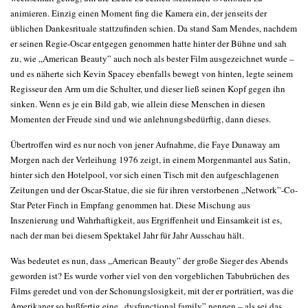
animieren. Einzig einen Moment fing die Kamera ein, der jenseits der
üblichen Dankesrituale stattzufinden schien. Da stand Sam Mendes, nachdem
er seinen Regie-Oscar entgegen genommen hatte hinter der Bühne und sah
zu, wie „American Beauty” auch noch als bester Film ausgezeichnet wurde –
und es näherte sich Kevin Spacey ebenfalls bewegt von hinten, legte seinem
Regisseur den Arm um die Schulter, und dieser ließ seinen Kopf gegen ihn
sinken. Wenn es je ein Bild gab, wie allein diese Menschen in diesen
Momenten der Freude sind und wie anlehnungsbedürftig, dann dieses.
Übertroffen wird es nur noch von jener Aufnahme, die Faye Dunaway am
Morgen nach der Verleihung 1976 zeigt, in einem Morgenmantel aus Satin,
hinter sich den Hotelpool, vor sich einen Tisch mit den aufgeschlagenen
Zeitungen und der Oscar-Statue, die sie für ihren verstorbenen „Network”-Co-
Star Peter Finch in Empfang genommen hat. Diese Mischung aus
Inszenierung und Wahrhaftigkeit, aus Ergriffenheit und Einsamkeit ist es,
nach der man bei diesem Spektakel Jahr für Jahr Ausschau hält.
Was bedeutet es nun, dass „American Beauty” der große Sieger des Abends
geworden ist? Es wurde vorher viel von den vorgeblichen Tabubrüchen des
Films geredet und von der Schonungslosigkeit, mit der er porträtiert, was die
Amerikaner so bußfertig eine „dysfunctional family” nennen – als sei das