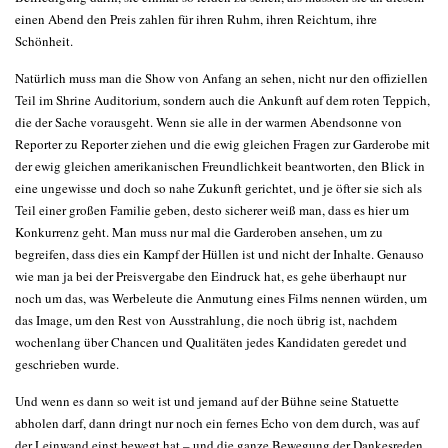
einen Abend den Preis zahlen für ihren Ruhm, ihren Reichtum, ihre
Schönheit.
Natürlich muss man die Show von Anfang an sehen, nicht nur den offiziellen
Teil im Shrine Auditorium, sondern auch die Ankunft auf dem roten Teppich,
die der Sache vorausgeht. Wenn sie alle in der warmen Abendsonne von
Reporter zu Reporter ziehen und die ewig gleichen Fragen zur Garderobe mit
der ewig gleichen amerikanischen Freundlichkeit beantworten, den Blick in
eine ungewisse und doch so nahe Zukunft gerichtet, und je öfter sie sich als
Teil einer großen Familie geben, desto sicherer weiß man, dass es hier um
Konkurrenz geht. Man muss nur mal die Garderoben ansehen, um zu
begreifen, dass dies ein Kampf der Hüllen ist und nicht der Inhalte. Genauso
wie man ja bei der Preisvergabe den Eindruck hat, es gehe überhaupt nur
noch um das, was Werbeleute die Anmutung eines Films nennen würden, um
das Image, um den Rest von Ausstrahlung, die noch übrig ist, nachdem
wochenlang über Chancen und Qualitäten jedes Kandidaten geredet und
geschrieben wurde.
Und wenn es dann so weit ist und jemand auf der Bühne seine Statuette
abholen darf, dann dringt nur noch ein fernes Echo von dem durch, was auf
der Leinwand einst bewegt hat – und die ganze Bewegung der Dankesreden