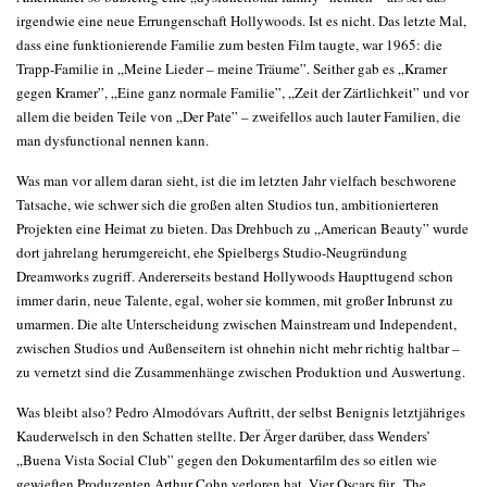
irgendwie eine neue Errungenschaft Hollywoods. Ist es nicht. Das letzte Mal,
dass eine funktionierende Familie zum besten Film taugte, war 1965: die
Trapp-Familie in „Meine Lieder – meine Träume”. Seither gab es „Kramer
gegen Kramer”, „Eine ganz normale Familie”, „Zeit der Zärtlichkeit” und vor
allem die beiden Teile von „Der Pate” – zweifellos auch lauter Familien, die
man dysfunctional nennen kann.
Was man vor allem daran sieht, ist die im letzten Jahr vielfach beschworene
Tatsache, wie schwer sich die großen alten Studios tun, ambitionierteren
Projekten eine Heimat zu bieten. Das Drehbuch zu „American Beauty” wurde
dort jahrelang herumgereicht, ehe Spielbergs Studio-Neugründung
Dreamworks zugriff. Andererseits bestand Hollywoods Haupttugend schon
immer darin, neue Talente, egal, woher sie kommen, mit großer Inbrunst zu
umarmen. Die alte Unterscheidung zwischen Mainstream und Independent,
zwischen Studios und Außenseitern ist ohnehin nicht mehr richtig haltbar –
zu vernetzt sind die Zusammenhänge zwischen Produktion und Auswertung.
Was bleibt also? Pedro Almodóvars Auftritt, der selbst Benignis letztjähriges
Kauderwelsch in den Schatten stellte. Der Ärger darüber, dass Wenders’
„Buena Vista Social Club” gegen den Dokumentarfilm des so eitlen wie
gewieften Produzenten Arthur Cohn verloren hat. Vier Oscars für „The