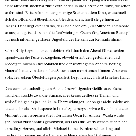
dient nur dazu, nochmal zurückzublenden in die Herzen der Filme, die schon
so fern sind. Es ist schon eine eigenartige Sache mit dem Kino, wie schnell
sich die Bilder dort übereinander blenden, wie schnell sie gerinnen zu
Images. Oder liegt es nur daran, dass man nach drei, vier Stunden Zeremonie
so ausgelaugt ist, dass man die fünf wichtigen Oscars für „American Beauty”
nur noch mit einer gewissen Ungeduld des Herzens zur Kenntnis nimmt.
Selbst Billy Crystal, der zum siebten Mal durch den Abend führte, schien
irgendwann die Puste auszugehen, obwohl er mit den gestohlenen und
wiedergefundenen Oscar-Statuen und der schwangeren Annette Bening
Material hatte, von dem andere Showmaster nur träumen können. Aber was
zwischen seinen Überleitungen passiert, liegt nun auch nicht in seiner Hand.
Dies war nicht unbedingt ein Abend überwältigender Gefühlsausbrüche,
manchem stockte zwar die Stimme, aber keiner zerfloss in Tränen, und
schließlich gab es ja auch kaum Überraschungen, schon gar nicht solche wie
letztes Jahr, als „Shakespeare in Love” Spielbergs „Private Ryan” im letzten
Moment vom Treppchen stieß. Der Ehren-Oscar für Andrzej Wajda wurde
gebührend zur Kenntnis genommen, der Preis für Beatty öffnete auch nicht
unbedingt Herzen, und allein Michael Caines Karriere schien lang und
wechselhaft genug, um die Leute zu echten stehenden Ovationen zu