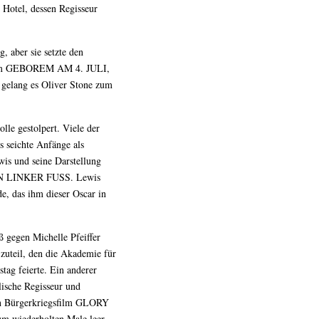
Hotel, dessen Regisseur
 aber sie setzte den
-Film GEBOREM AM 4. JULI,
 gelang es Oliver Stone zum
lle gestolpert. Viele der
 seichte Anfänge als
wis und seine Darstellung
MEIN LINKER FUSS. Lewis
e, das ihm dieser Oscar in
 gegen Michelle Pfeiffer
zuteil, den die Akademie für
tag feierte. Ein anderer
lische Regisseur und
en Bürgerkriegsfilm GLORY
um wiederholten Male leer