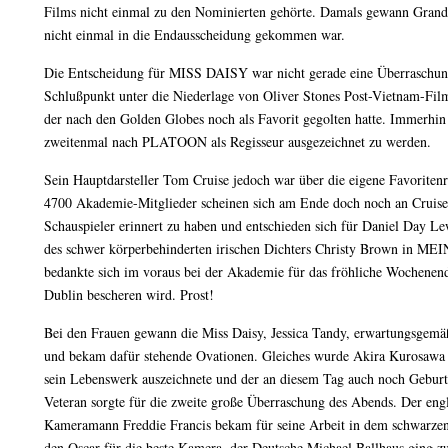
Films nicht einmal zu den Nominierten gehörte. Damals gewann Grand 
nicht einmal in die Endausscheidung gekommen war.
Die Entscheidung für MISS DAISY war nicht gerade eine Überraschung,
Schlußpunkt unter die Niederlage von Oliver Stones Post-Vietnam
der nach den Golden Globes noch als Favorit gegolten hatte. Immerhin
zweitenmal nach PLATOON als Regisseur ausgezeichnet zu werden.
Sein Hauptdarsteller Tom Cruise jedoch war über die eigene Favoritenro
4700 Akademie-Mitglieder scheinen sich am Ende doch noch an Cruises
Schauspieler erinnert zu haben und entschieden sich für Daniel Day Le
des schwer körperbehinderten irischen Dichters Christy Brown in 
bedankte sich im voraus bei der Akademie für das fröhliche Wochenend
Dublin bescheren wird. Prost!
Bei den Frauen gewann die Miss Daisy, Jessica Tandy, erwartungsgemäß
und bekam dafür stehende Ovationen. Gleiches wurde Akira Kurosawa 
sein Lebenswerk auszeichnete und der an diesem Tag auch noch Geburts
Veteran sorgte für die zweite große Überraschung des Abends. Der eng
Kameramann Freddie Francis bekam für seine Arbeit in dem schwarz
den Oscar für die beste Kamera, der Deutsche Michael Ballhaus ging z