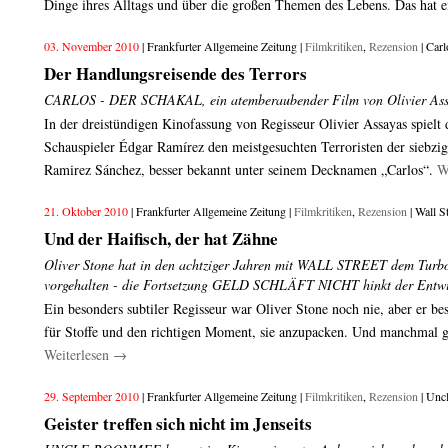
Dinge ihres Alltags und über die großen Themen des Lebens. Das hat 
03. November 2010
| Frankfurter Allgemeine Zeitung |
Filmkritiken
,
Rezension
| Carl
Der Handlungsreisende des Terrors
CARLOS - DER SCHAKAL, ein atemberaubender Film von Olivier Ass
In der dreistündigen Kinofassung von Regisseur Olivier Assayas spielt 
Schauspieler Édgar Ramírez den meistgesuchten Terroristen der siebzige
Ramirez Sánchez, besser bekannt unter seinem Decknamen „Carlos“.
W
21. Oktober 2010
| Frankfurter Allgemeine Zeitung |
Filmkritiken
,
Rezension
| Wall St
Und der Haifisch, der hat Zähne
Oliver Stone hat in den achtziger Jahren mit WALL STREET dem Turbo
vorgehalten - die Fortsetzung GELD SCHLÄFT NICHT hinkt der Entwic
Ein besonders subtiler Regisseur war Oliver Stone noch nie, aber er b
für Stoffe und den richtigen Moment, sie anzupacken. Und manchmal 
Weiterlesen
→
29. September 2010
| Frankfurter Allgemeine Zeitung |
Filmkritiken
,
Rezension
| Unc
Geister treffen sich nicht im Jenseits