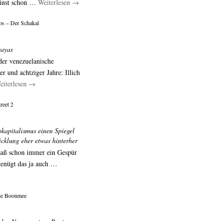
einst schon …
Weiterlesen
→
os – Der Schakal
ayas
der venezuelanische
r und achtziger Jahre: Illich
eiterlesen
→
reet 2
kapitalismus einen Spiegel
klung eher etwas hinterher
esaß schon immer ein Gespür
genügt das ja auch …
le Boonmee