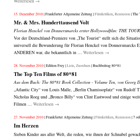
Weiterlesen
→
15. Dezember 2010
| Frankfurter Allgemeine Zeitung |
Filmkritiken
,
Rezension
| The 
Mr. & Mrs. Hunderttausend Volt
Florian Henckel von Donnersmarcks erster Hollywoodfilm: THE TOU
Vor der Deutschland-Premiere von „The Tourist“ stellt sich die Situat
universell die Bewunderung für Florian Henckel von Donnersmarck
ANDEREN war, die bekanntlich in …
Weiterlesen
→
28. November 2010
| Edition Frey |
Liste
,
Zuordnen
| Buchbeitrag 80*81
The Top Ten Films of 80*81
Aus dem Buch: The 80*81 Book Collection - Volume Ten, von Georg D
„Atlantic City“ von Louis Malle, „Berlin Chamissoplatz“ von Rudolf
Nicholas Roeg und „Bronco Billy“ von Clint Eastwood und einige weit
Filmen …
Weiterlesen
→
27. November 2010
| Frankfurter Allgemeine Zeitung |
Filmkritiken
,
Rezension
| 7 od
Im Herzen
Sieben Kinder aus aller Welt, die reden, wie ihnen der Schnabel gewach