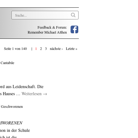
Feedback & Forum:
Remember Michael Althen
Seite 1 von 140 |
1
2
3
nächste ›
Letzte »
 Cantabile
rd aus Leidenschaft. Die
des Hauses …
Weiterlesen
→
f Geschworenen
ESCHWORENEN
hon in der Schule
ch ist die