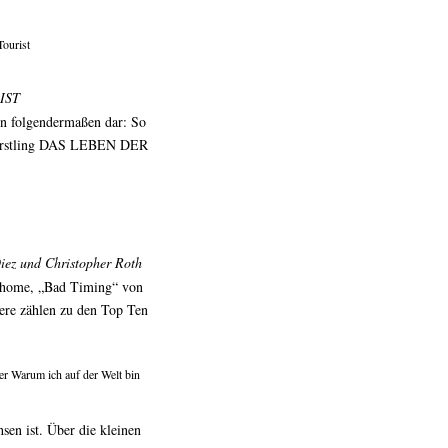
Tourist
RIST
ion folgendermaßen dar: So
s Erstling DAS LEBEN DER
iez und Christopher Roth
 Thome, „Bad Timing“ von
ere zählen zu den Top Ten
er Warum ich auf der Welt bin
sen ist. Über die kleinen