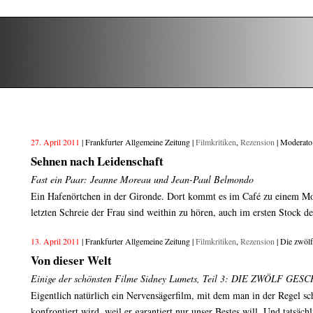
27. April 2011
| Frankfurter Allgemeine Zeitung |
Filmkritiken
,
Rezension
| Moderato
Sehnen nach Leidenschaft
Fast ein Paar: Jeanne Moreau und Jean-Paul Belmondo
Ein Hafenörtchen in der Gironde. Dort kommt es im Café zu einem Mo
letzten Schreie der Frau sind weithin zu hören, auch im ersten Stock 
13. April 2011
| Frankfurter Allgemeine Zeitung |
Filmkritiken
,
Rezension
| Die zwöl
Von dieser Welt
Einige der schönsten Filme Sidney Lumets, Teil 3: DIE ZWÖLF G
Eigentlich natürlich ein Nervensägerfilm, mit dem man in der Regel sc
konfrontiert wird, weil er garantiert nur unser Bestes will. Und tatsächli