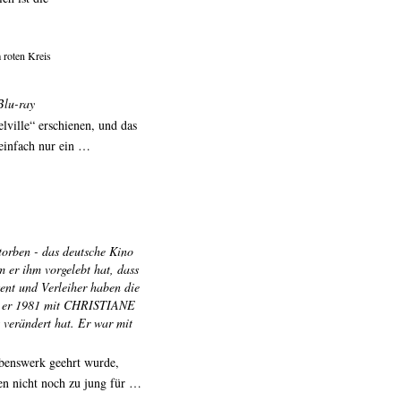
 roten Kreis
Blu-ray
lville“ erschienen, und das
 einfach nur ein …
torben - das deutsche Kino
em er ihm vorgelebt hat, dass
zent und Verleiher haben die
it er 1981 mit CHRISTIANE
rändert hat. Er war mit
ebenswerk geehrt wurde,
ren nicht noch zu jung für …