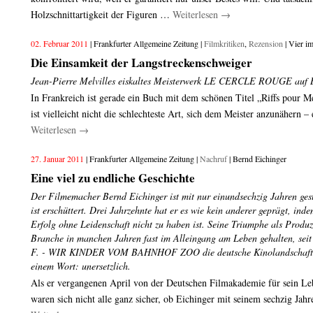
Holzschnittartigkeit der Figuren …
Weiterlesen
→
02. Februar 2011
| Frankfurter Allgemeine Zeitung |
Filmkritiken
,
Rezension
| Vier im
Die Einsamkeit der Langstreckenschweiger
Jean-Pierre Melvilles eiskaltes Meisterwerk LE CERCLE ROUGE auf 
In Frankreich ist gerade ein Buch mit dem schönen Titel „Riffs pour Me
ist vielleicht nicht die schlechteste Art, sich dem Meister anzunähern –
Weiterlesen
→
27. Januar 2011
| Frankfurter Allgemeine Zeitung |
Nachruf
| Bernd Eichinger
Eine viel zu endliche Geschichte
Der Filmemacher Bernd Eichinger ist mit nur einundsechzig Jahren ges
ist erschüttert. Drei Jahrzehnte hat er es wie kein anderer geprägt, ind
Erfolg ohne Leidenschaft nicht zu haben ist. Seine Triumphe als Produ
Branche in manchen Jahren fast im Alleingang am Leben gehalten, se
F. - WIR KINDER VOM BAHNHOF ZOO die deutsche Kinolandschaft ve
einem Wort: unersetzlich.
Als er vergangenen April von der Deutschen Filmakademie für sein L
waren sich nicht alle ganz sicher, ob Eichinger mit seinem sechzig Jah