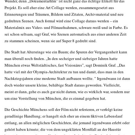
Wunder, denn „Dokumentarfilm” ist nicht ganz das richtige Etikett für das
Projekt. Es soll eher eine Art Collage werden, zusammengesetzt aus
Erinnerungen und Träumen, Bildern und Zitaten, Archivmaterial und neu
gedrehten Szenen. Auch formal wird eine Collage daraus werden – ein
Materialmix aus Video- und Filmaufnahmen, schwarz-weiß und in Farbe. Es
sei schon seltsam, sagt Graf, wie Szenen automatisch aus einer anderen Zeit
zu stammen scheinen, wenn sie auf Super 8 gedreht sind.
Die Stadt hat Altersringe wie ein Baum; die Spuren der Vergangenheit kann
man überall noch finden. „In den sechziger und siebziger Jahren hatte
München etwas Weltstädtisches, fast Visionäres”, sagt Dominik Graf. „Das
hatte viel mit der Olympia-Architektur zu tun und damit, dass man in den
Nachkriegsjahren eine moderne Stadt aufbauen wollte. ” Irgendwann ist dann
doch wieder unsere kleine, behäbige Stadt daraus geworden. Vielleicht,
meint er dann, gehe es auch gar nicht darum, wie es wirklich war, sondern nur
um eine Vorstellung von München, die es einmal gegeben hat.
Die Geschichte Münchens soll der Film nicht referieren, er verfolgt keine
geradlinige Handlung; er hangelt sich eher an einem fiktiven Lebenslauf
entlang, an allen möglichen Geschichten, die jemand irgendwann erlebt oder
gehört haben könnte; die von dem ungeklärten Mordfall an der Haustür