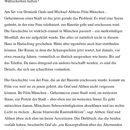
Wählscheiben hatten?
Am Set von Dominik Grafs und Michael Althens Film München –
Geheimnisse einer Stadt ist das jetzt gerade das Problem: Es wird eine Szene
gedreht, in der eine Frau telefoniert, zur Haustür geht und erschossen wird.
Die Geschichte ist wirklich einmal in München passiert – ein merkwürdiger
Mordfall, der nie aufgeklärt wurde. Das alles ist natürlich nicht in diesem
Haus in Harlaching geschehen. Hätte aber irgendwie auch hier stattfinden
können. Der Raum, in dem die Schauspielerin jetzt wartet, hat damals, vor
etwa zwanzig Jahren, vermutlich so ähnlich ausgesehen wie heute. Bis auf
das Telefon. Da muss dringend ein anderes beschafft werden; es sind die
Details, die sich am schnellsten verändern.
Die Geschichte von der Frau, die an der Haustür erschossen wurde, kommt im
Film vor, weil sie zu jenen gehört, die Graf und Althen nicht vergessen
können. Ihr Film München – Geheimnisse einer Stadt wird, im weitesten
Sinne, ein Porträt der Stadt – aber eben nur im weitesten Sinne. Es geht
mitnichten darum, Münchens Sehenswürdigkeiten abzufilmen und ins rechte
Licht zu rücken: „Keine blauweiße Rautenfolklore”, sagt Althen. Graf und
Althen üben sich eher im freien Assoziieren. Das Drehbuch, das die beiden
verfaßt haben, beschreibt Graf als „ein Konzeptalbum über das Älterwerden