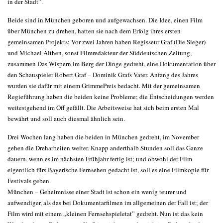
in der Stadt”.
Beide sind in München geboren und aufgewachsen. Die Idee, einen Film
über München zu drehen, hatten sie nach dem Erfolg ihres ersten
gemeinsamen Projekts: Vor zwei Jahren haben Regisseur Graf (Die Sieger)
und Michael Althen, sonst Filmredakteur der Süddeutschen Zeitung,
zusammen Das Wispern im Berg der Dinge gedreht, eine Dokumentation über
den Schauspieler Robert Graf – Dominik Grafs Vater. Anfang des Jahres
wurden sie dafür mit einem GrimmePreis bedacht. Mit der gemeinsamen
Regieführung haben die beiden keine Probleme; die Entscheidungen werden
weitestgehend im Off gefällt. Die Arbeitsweise hat sich beim ersten Mal
bewährt und soll auch diesmal ähnlich sein.
Drei Wochen lang haben die beiden in München gedreht, im November
gehen die Dreharbeiten weiter. Knapp anderthalb Stunden soll das Ganze
dauern, wenn es im nächsten Frühjahr fertig ist; und obwohl der Film
eigentlich fürs Bayerische Fernsehen gedacht ist, soll es eine Filmkopie für
Festivals geben.
München – Geheimnisse einer Stadt ist schon ein wenig teurer und
aufwendiger, als das bei Dokumentarfilmen im allgemeinen der Fall ist; der
Film wird mit einem „kleinen Fernsehspieletat” gedreht. Nun ist das kein