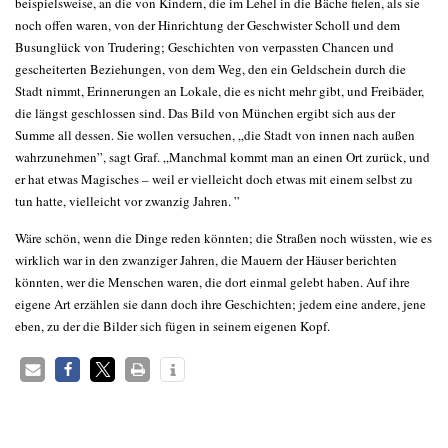
beispielsweise, an die von Kindern, die im Lehel in die Bäche fielen, als sie
noch offen waren, von der Hinrichtung der Geschwister Scholl und dem
Busunglück von Trudering; Geschichten von verpassten Chancen und
gescheiterten Beziehungen, von dem Weg, den ein Geldschein durch die
Stadt nimmt, Erinnerungen an Lokale, die es nicht mehr gibt, und Freibäder,
die längst geschlossen sind. Das Bild von München ergibt sich aus der
Summe all dessen. Sie wollen versuchen, „die Stadt von innen nach außen
wahrzunehmen”, sagt Graf. „Manchmal kommt man an einen Ort zurück, und
er hat etwas Magisches – weil er vielleicht doch etwas mit einem selbst zu
tun hatte, vielleicht vor zwanzig Jahren. ”
Wäre schön, wenn die Dinge reden könnten; die Straßen noch wüssten, wie es
wirklich war in den zwanziger Jahren, die Mauern der Häuser berichten
könnten, wer die Menschen waren, die dort einmal gelebt haben. Auf ihre
eigene Art erzählen sie dann doch ihre Geschichten; jedem eine andere, jene
eben, zu der die Bilder sich fügen in seinem eigenen Kopf.