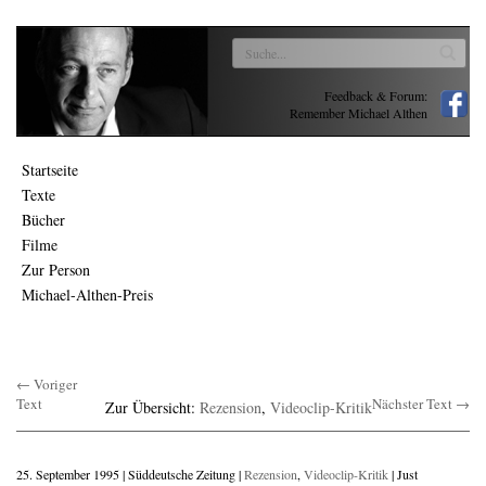
Feedback & Forum:
Remember Michael Althen
Startseite
Texte
Bücher
Filme
Zur Person
Michael-Althen-Preis
← Voriger
Text
Nächster Text →
Zur Übersicht:
Rezension
,
Videoclip-Kritik
25. September 1995 | Süddeutsche Zeitung |
Rezension
,
Videoclip-Kritik
| Just