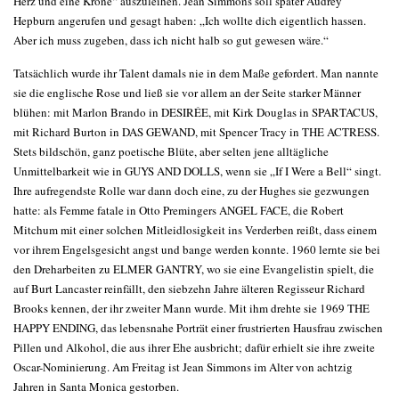
Herz und eine Krone“ auszuleihen. Jean Simmons soll später Audrey
Hepburn angerufen und gesagt haben: „Ich wollte dich eigentlich hassen.
Aber ich muss zugeben, dass ich nicht halb so gut gewesen wäre.“
Tatsächlich wurde ihr Talent damals nie in dem Maße gefordert. Man nannte
sie die englische Rose und ließ sie vor allem an der Seite starker Männer
blühen: mit Marlon Brando in DESIRÉE, mit Kirk Douglas in SPARTACUS,
mit Richard Burton in DAS GEWAND, mit Spencer Tracy in THE ACTRESS.
Stets bildschön, ganz poetische Blüte, aber selten jene alltägliche
Unmittelbarkeit wie in GUYS AND DOLLS, wenn sie „If I Were a Bell“ singt.
Ihre aufregendste Rolle war dann doch eine, zu der Hughes sie gezwungen
hatte: als Femme fatale in Otto Premingers ANGEL FACE, die Robert
Mitchum mit einer solchen Mitleidlosigkeit ins Verderben reißt, dass einem
vor ihrem Engelsgesicht angst und bange werden konnte. 1960 lernte sie bei
den Dreharbeiten zu ELMER GANTRY, wo sie eine Evangelistin spielt, die
auf Burt Lancaster reinfällt, den siebzehn Jahre älteren Regisseur Richard
Brooks kennen, der ihr zweiter Mann wurde. Mit ihm drehte sie 1969 THE
HAPPY ENDING, das lebensnahe Porträt einer frustrierten Hausfrau zwischen
Pillen und Alkohol, die aus ihrer Ehe ausbricht; dafür erhielt sie ihre zweite
Oscar-Nominierung. Am Freitag ist Jean Simmons im Alter von achtzig
Jahren in Santa Monica gestorben.