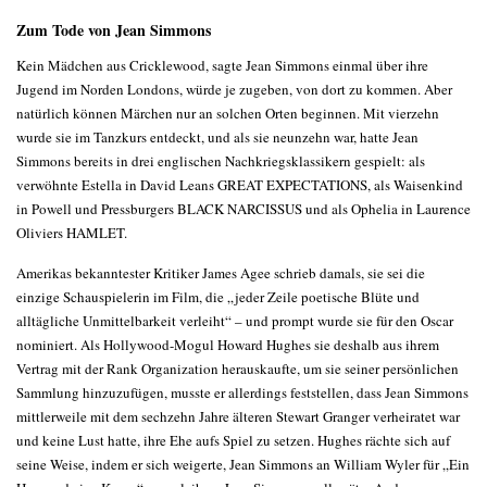
Zum Tode von Jean Simmons
Kein Mädchen aus Cricklewood, sagte Jean Simmons einmal über ihre
Jugend im Norden Londons, würde je zugeben, von dort zu kommen. Aber
natürlich können Märchen nur an solchen Orten beginnen. Mit vierzehn
wurde sie im Tanzkurs entdeckt, und als sie neunzehn war, hatte Jean
Simmons bereits in drei englischen Nachkriegsklassikern gespielt: als
verwöhnte Estella in David Leans GREAT EXPECTATIONS, als Waisenkind
in Powell und Pressburgers BLACK NARCISSUS und als Ophelia in Laurence
Oliviers HAMLET.
Amerikas bekanntester Kritiker James Agee schrieb damals, sie sei die
einzige Schauspielerin im Film, die „jeder Zeile poetische Blüte und
alltägliche Unmittelbarkeit verleiht“ – und prompt wurde sie für den Oscar
nominiert. Als Hollywood-Mogul Howard Hughes sie deshalb aus ihrem
Vertrag mit der Rank Organization herauskaufte, um sie seiner persönlichen
Sammlung hinzuzufügen, musste er allerdings feststellen, dass Jean Simmons
mittlerweile mit dem sechzehn Jahre älteren Stewart Granger verheiratet war
und keine Lust hatte, ihre Ehe aufs Spiel zu setzen. Hughes rächte sich auf
seine Weise, indem er sich weigerte, Jean Simmons an William Wyler für „Ein