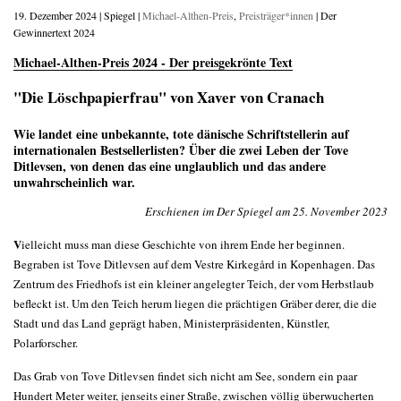
19. Dezember 2024 | Spiegel |
Michael-Althen-Preis
,
Preisträger*innen
| Der
Gewinnertext 2024
Michael-Althen-Preis 2024 - Der preisgekrönte Text
"Die Löschpapierfrau" von Xaver von Cranach
Wie landet eine unbekannte, tote dänische Schriftstellerin auf
internationalen Bestsellerlisten? Über die zwei Leben der Tove
Ditlevsen, von denen das eine unglaublich und das andere
unwahrscheinlich war.
Erschienen im Der Spiegel am 25. November 2023
V
ielleicht muss man diese Geschichte von ihrem Ende her beginnen.
Begraben ist Tove Ditlevsen auf dem Vestre Kirkegård in Kopenhagen. Das
Zentrum des Friedhofs ist ein kleiner angelegter Teich, der vom Herbstlaub
befleckt ist. Um den Teich herum liegen die prächtigen Gräber derer, die die
Stadt und das Land geprägt haben, Ministerpräsidenten, Künstler,
Polarforscher.
Das Grab von Tove Ditlevsen findet sich nicht am See, sondern ein paar
Hundert Meter weiter, jenseits einer Straße, zwischen völlig überwucherten