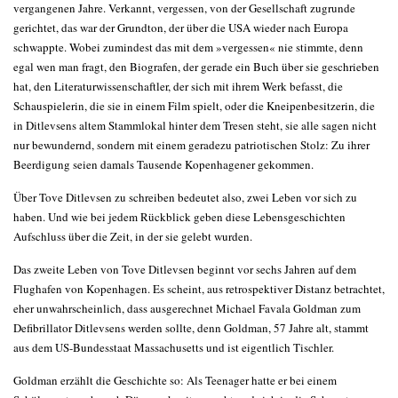
vergangenen Jahre. Verkannt, vergessen, von der Gesellschaft zugrunde
gerichtet, das war der Grundton, der über die USA wieder nach Europa
schwappte. Wobei zumindest das mit dem »vergessen« nie stimmte, denn
egal wen man fragt, den Biografen, der gerade ein Buch über sie geschrieben
hat, den Literaturwissenschaftler, der sich mit ihrem Werk befasst, die
Schauspielerin, die sie in einem Film spielt, oder die Kneipenbesitzerin, die
in Ditlevsens altem Stammlokal hinter dem Tresen steht, sie alle sagen nicht
nur bewundernd, sondern mit einem geradezu patriotischen Stolz: Zu ihrer
Beerdigung seien damals Tausende Kopenhagener gekommen.
Über Tove Ditlevsen zu schreiben bedeutet also, zwei Leben vor sich zu
haben. Und wie bei jedem Rückblick geben diese Lebensgeschichten
Aufschluss über die Zeit, in der sie gelebt wurden.
Das zweite Leben von Tove Ditlevsen beginnt vor sechs Jahren auf dem
Flughafen von Kopenhagen. Es scheint, aus retrospektiver Distanz betrachtet,
eher unwahrscheinlich, dass ausgerechnet Michael Favala Goldman zum
Defibrillator Ditlevsens werden sollte, denn Goldman, 57 Jahre alt, stammt
aus dem US-Bundesstaat Massachusetts und ist eigentlich Tischler.
Goldman erzählt die Geschichte so: Als Teenager hatte er bei einem