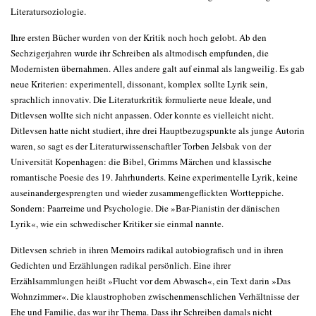
Literatursoziologie.
Ihre ersten Bücher wurden von der Kritik noch hoch gelobt. Ab den
Sechzigerjahren wurde ihr Schreiben als altmodisch empfunden, die
Modernisten übernahmen. Alles andere galt auf einmal als langweilig. Es gab
neue Kriterien: experimentell, dissonant, komplex sollte Lyrik sein,
sprachlich innovativ. Die Literaturkritik formulierte neue Ideale, und
Ditlevsen wollte sich nicht anpassen. Oder konnte es vielleicht nicht.
Ditlevsen hatte nicht studiert, ihre drei Hauptbezugspunkte als junge Autorin
waren, so sagt es der Literaturwissenschaftler Torben Jelsbak von der
Universität Kopenhagen: die Bibel, Grimms Märchen und klassische
romantische Poesie des 19. Jahrhunderts. Keine experimentelle Lyrik, keine
auseinandergesprengten und wieder zusammengeflickten Wortteppiche.
Sondern: Paarreime und Psychologie. Die »Bar-Pianistin der dänischen
Lyrik«, wie ein schwedischer Kritiker sie einmal nannte.
Ditlevsen schrieb in ihren Memoirs radikal autobiografisch und in ihren
Gedichten und Erzählungen radikal persönlich. Eine ihrer
Erzählsammlungen heißt »Flucht vor dem Abwasch«, ein Text darin »Das
Wohnzimmer«. Die klaustrophoben zwischenmenschlichen Verhältnisse der
Ehe und Familie, das war ihr Thema. Dass ihr Schreiben damals nicht