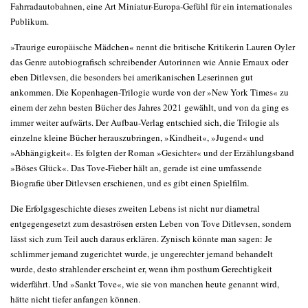
Fahrradautobahnen, eine Art Miniatur-Europa-Gefühl für ein internationales
Publikum.
»Traurige europäische Mädchen« nennt die britische Kritikerin Lauren Oyler
das Genre autobiografisch schreibender Autorinnen wie Annie Ernaux oder
eben Ditlevsen, die besonders bei amerikanischen Leserinnen gut
ankommen. Die Kopenhagen-Trilogie wurde von der »New York Times« zu
einem der zehn besten Bücher des Jahres 2021 gewählt, und von da ging es
immer weiter aufwärts. Der Aufbau-Verlag entschied sich, die Trilogie als
einzelne kleine Bücher herauszubringen, »Kindheit«, »Jugend« und
»Abhängigkeit«. Es folgten der Roman »Gesichter« und der Erzählungsband
»Böses Glück«. Das Tove-Fieber hält an, gerade ist eine umfassende
Biografie über Ditlevsen erschienen, und es gibt einen Spielfilm.
Die Erfolgsgeschichte dieses zweiten Lebens ist nicht nur diametral
entgegengesetzt zum desaströsen ersten Leben von Tove Ditlevsen, sondern
lässt sich zum Teil auch daraus erklären. Zynisch könnte man sagen: Je
schlimmer jemand zugerichtet wurde, je ungerechter jemand behandelt
wurde, desto strahlender erscheint er, wenn ihm posthum Gerechtigkeit
widerfährt. Und »Sankt Tove«, wie sie von manchen heute genannt wird,
hätte nicht tiefer anfangen können.