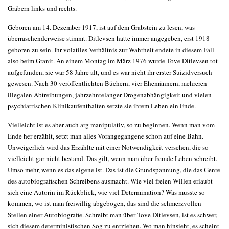
Gräbern links und rechts.
Geboren am 14. Dezember 1917, ist auf dem Grabstein zu lesen, was
überraschenderweise stimmt. Ditlevsen hatte immer angegeben, erst 1918
geboren zu sein. Ihr volatiles Verhältnis zur Wahrheit endete in diesem Fall
also beim Granit. An einem Montag im März 1976 wurde Tove Ditlevsen tot
aufgefunden, sie war 58 Jahre alt, und es war nicht ihr erster Suizidversuch
gewesen. Nach 30 veröffentlichten Büchern, vier Ehemännern, mehreren
illegalen Abtreibungen, jahrzehntelanger Drogenabhängigkeit und vielen
psychiatrischen Klinikaufenthalten setzte sie ihrem Leben ein Ende.
Vielleicht ist es aber auch arg manipulativ, so zu beginnen. Wenn man vom
Ende her erzählt, setzt man alles Vorangegangene schon auf eine Bahn.
Unweigerlich wird das Erzählte mit einer Notwendigkeit versehen, die so
vielleicht gar nicht bestand. Das gilt, wenn man über fremde Leben schreibt.
Umso mehr, wenn es das eigene ist. Das ist die Grundspannung, die das Genre
des autobiografischen Schreibens ausmacht. Wie viel freien Willen erlaubt
sich eine Autorin im Rückblick, wie viel Determination? Was musste so
kommen, wo ist man freiwillig abgebogen, das sind die schmerzvollen
Stellen einer Autobiografie. Schreibt man über Tove Ditlevsen, ist es schwer,
sich diesem deterministischen Sog zu entziehen. Wo man hinsieht, es scheint