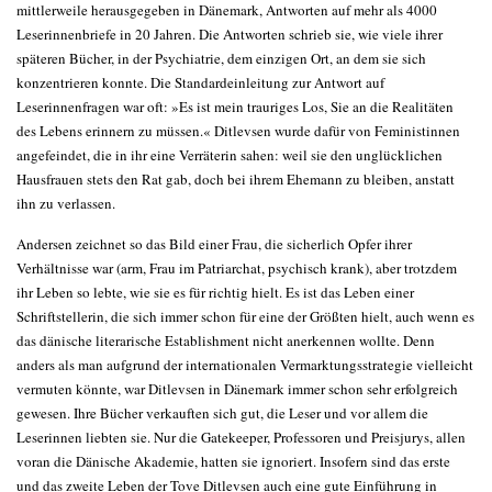
mittlerweile herausgegeben in Dänemark, Antworten auf mehr als 4000
Leserinnenbriefe in 20 Jahren. Die Antworten schrieb sie, wie viele ihrer
späteren Bücher, in der Psychiatrie, dem einzigen Ort, an dem sie sich
konzentrieren konnte. Die Standardeinleitung zur Antwort auf
Leserinnenfragen war oft: »Es ist mein trauriges Los, Sie an die Realitäten
des Lebens erinnern zu müssen.« Ditlevsen wurde dafür von Feministinnen
angefeindet, die in ihr eine Verräterin sahen: weil sie den unglücklichen
Hausfrauen stets den Rat gab, doch bei ihrem Ehemann zu bleiben, anstatt
ihn zu verlassen.
Andersen zeichnet so das Bild einer Frau, die sicherlich Opfer ihrer
Verhältnisse war (arm, Frau im Patriarchat, psychisch krank), aber trotzdem
ihr Leben so lebte, wie sie es für richtig hielt. Es ist das Leben einer
Schriftstellerin, die sich immer schon für eine der Größten hielt, auch wenn es
das dänische literarische Establishment nicht anerkennen wollte. Denn
anders als man aufgrund der internationalen Vermarktungsstrategie vielleicht
vermuten könnte, war Ditlevsen in Dänemark immer schon sehr erfolgreich
gewesen. Ihre Bücher verkauften sich gut, die Leser und vor allem die
Leserinnen liebten sie. Nur die Gatekeeper, Professoren und Preisjurys, allen
voran die Dänische Akademie, hatten sie ignoriert. Insofern sind das erste
und das zweite Leben der Tove Ditlevsen auch eine gute Einführung in