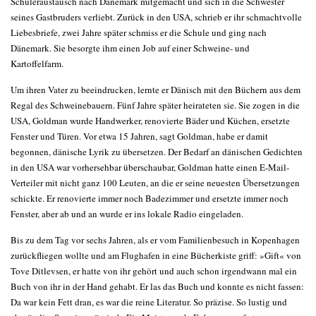
Schüleraustausch nach Dänemark mitgemacht und sich in die Schwester
seines Gastbruders verliebt. Zurück in den USA, schrieb er ihr schmachtvolle
Liebesbriefe, zwei Jahre später schmiss er die Schule und ging nach
Dänemark. Sie besorgte ihm einen Job auf einer Schweine- und
Kartoffelfarm.
Um ihren Vater zu beeindrucken, lernte er Dänisch mit den Büchern aus dem
Regal des Schweinebauern. Fünf Jahre später heirateten sie. Sie zogen in die
USA, Goldman wurde Handwerker, renovierte Bäder und Küchen, ersetzte
Fenster und Türen. Vor etwa 15 Jahren, sagt Goldman, habe er damit
begonnen, dänische Lyrik zu übersetzen. Der Bedarf an dänischen Gedichten
in den USA war vorhersehbar überschaubar, Goldman hatte einen E-Mail-
Verteiler mit nicht ganz 100 Leuten, an die er seine neuesten Übersetzungen
schickte. Er renovierte immer noch Badezimmer und ersetzte immer noch
Fenster, aber ab und an wurde er ins lokale Radio eingeladen.
Bis zu dem Tag vor sechs Jahren, als er vom Familienbesuch in Kopenhagen
zurückfliegen wollte und am Flughafen in eine Bücherkiste griff: »Gift« von
Tove Ditlevsen, er hatte von ihr gehört und auch schon irgendwann mal ein
Buch von ihr in der Hand gehabt. Er las das Buch und konnte es nicht fassen:
Da war kein Fett dran, es war die reine Literatur. So präzise. So lustig und