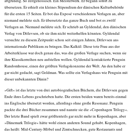
abgründig. So zeitgenössisch. Ein Meisterwerk. Er begann sofort zu
übersetzen. Er erhielt ein kleines Stipendium der dänischen Kulturbehörde
für die ersten 15 Seiten. Er bot das Exposé verschiedenen Verlagen an, aber
niemand meldete sich. Er übersetzte das ganze Buch und bot es zwölf
Verlagen an. Niemand meldete sich. Er schrieb an Gyldendal, den dänischen
Verlag von Ditlevsen, ob sie ihm nicht weiterhelfen könnten. Gyldendal
versuchte zu diesem Zeitpunkt schon seit einigen Jahren, Ditlevsen ans
internationale Publikum zu bringen. Das Kalkül: Diese tote Frau aus der
Arbeiterklasse war doch genau das, was die großen Verlage suchen, wenn sie
ihre Klassikerreihen neu aufstellen wollen. Gyldendal kontaktierte Penguin
Randomhouse, einen der größten Verlagskonzerne der Welt. An den habe er
gar nicht gedacht, sagt Goldman. Was sollte ein Verlagshaus wie Penguin mit
dieser unbekannten Dänin?
»Gift« ist das letzte von drei autobiografischen Büchern, die Ditlevsen gegen
Ende ihres Lebens geschrieben hatte. Die ersten beiden waren bereits einmal
ins Englische übersetzt worden, allerdings ohne große Resonanz. Penguin
packte die drei Bücher zusammen und nannte sie die »Copenhagen Trilogy«.
Der letzte Band spielt zwar größtenteils gar nicht mehr in Kopenhagen, aber
»Dänemark Trilogie« hätte wohl einen anderen Sound gehabt. Kopenhagen,
das heißt: Mid-Century-Möbel und Zimtschnecken, gute Restaurants und