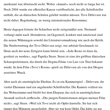
anerkannt war, überrascht nicht. Wobei »damals« noch nicht so lange her ist.
Noch 2004 wurde ein offizieller Kanon veröffentlicht, der alle Schriftsteller
enthält, die an dänischen Schulen gelehrt werden müssen. Tove Ditlevsen war
nicht dabei. Begründung: zu wenig internationales Renommee.
Heute dagegen könnte ihr Schreiben nicht zeitgemäßer sein. Niemand
verlangt mehr nach Abstraktion, im Gegenteil, konkret und emotional sind
die neuen Währungen sowohl der Literaturvermarktung wie auch der Kritik.
Die Neubewertung der Tove Ditlevsen zeigt, wie arbiträr Geschmack ist.
Denn auch der neue Zeitgeist kann brutal sein. »Jede Ikone ist dazu da,
gestürzt zu werden«, sagt Paprika Steen. Steen ist eine der größten dänischen
Schauspielerinnen, die durch die Dogma-Filme von Lars von Trier bekannt
wurde. In dem Film »Tove’s Room« spielt sie Ditlevsen als von den Drogen
zerstörtes Wrack.
Aber auch als unerträgliche Ehefrau. Es ist ein Kammerspiel – Ditlevsen, ihr
vierter Ehemann und ein angehender Schriftsteller. Die Kamera verlässt nie
das Wohnzimmer und bleibt bei dem Ehepaar, das sich in unerträglichem
Ausmaß seelisch zerfleischt. »Die jungen Feministinnen mögen meinen Film
nicht«, sagt Steen. »Weil ich Tove nicht als Opfer darstelle. Sie hat sich
immer den Männern ausgeliefert. Aber sie war kein Opfer. Das hätte sie nie