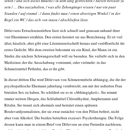
sehen / und sich dieses Hakens / in dem lang gestreckten / Skelett bewusst zu
sein / … Das auszuhalten, / was alle Zehengänger wissen / nur ein paar
Stunden / auf einmal - / dann findet man / einen abseitigen Winkel / in der
Regel ein WC / das sich von innen / abschließen lässt.
Ditlevsens Erwachsenenleben lässt sich schnell und grausam anhand ihrer
vier Ehemänner erzählen. Den ersten heiratet sie aus Berechnung. Er ist viel
älter, hässlich, aber gibt eine Literaturzeitschrift heraus und veröffentlicht ihr
erstes Gedicht. Mit dem zweiten bekommt sie ein Kind, der Mann ist ein
Säufer, die nächste Schwangerschaft will sie beenden. Sie verliebt sich in den
Mediziner, der die Ausschabung vornimmt, oder vielmehr: in das
Schmerzmittel Pethidin, das er ihr gibt.
In dieser dritten Ehe wird Ditlevsen von Schmerzmitteln abhängig, die ihr der
psychopathische Ehemann jahrelang verabreicht, um mit der sedierten Frau
brutalen Sex zu haben. So schildert sie es in »Abhängigkeit«. Sie nimmt
immer weitere Drogen, das Schlafmittel Chloralhydrat, Amphetamin und
Ritalin. Sie trennt sich abermals und heiratet einen späteren
Boulevardjournalisten, der sie zwar zunächst von den Pillen befreit, nicht
aber vom Alkohol. Die beiden betreiben exzessiv Psychotherapie. Die Folge
dessen kann man in einem Brief von Ditlevsen an eine Freundin nachlesen,