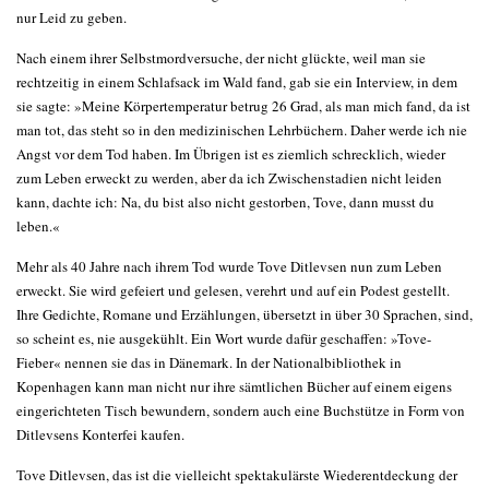
nur Leid zu geben.
Nach einem ihrer Selbstmordversuche, der nicht glückte, weil man sie
rechtzeitig in einem Schlafsack im Wald fand, gab sie ein Interview, in dem
sie sagte: »Meine Körpertemperatur betrug 26 Grad, als man mich fand, da ist
man tot, das steht so in den medizinischen Lehrbüchern. Daher werde ich nie
Angst vor dem Tod haben. Im Übrigen ist es ziemlich schrecklich, wieder
zum Leben erweckt zu werden, aber da ich Zwischenstadien nicht leiden
kann, dachte ich: Na, du bist also nicht gestorben, Tove, dann musst du
leben.«
Mehr als 40 Jahre nach ihrem Tod wurde Tove Ditlevsen nun zum Leben
erweckt. Sie wird gefeiert und gelesen, verehrt und auf ein Podest gestellt.
Ihre Gedichte, Romane und Erzählungen, übersetzt in über 30 Sprachen, sind,
so scheint es, nie ausgekühlt. Ein Wort wurde dafür geschaffen: »Tove-
Fieber« nennen sie das in Dänemark. In der Nationalbibliothek in
Kopenhagen kann man nicht nur ihre sämtlichen Bücher auf einem eigens
eingerichteten Tisch bewundern, sondern auch eine Buchstütze in Form von
Ditlevsens Konterfei kaufen.
Tove Ditlevsen, das ist die vielleicht spektakulärste Wiederentdeckung der