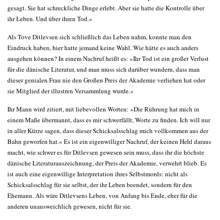
gesagt. Sie hat schreckliche Dinge erlebt. Aber sie hatte die Kontrolle über
ihr Leben. Und über ihren Tod.«
Als Tove Ditlevsen sich schließlich das Leben nahm, konnte man den
Eindruck haben, hier hatte jemand keine Wahl. Wie hätte es auch anders
ausgehen können? In einem Nachruf heißt es: »Ihr Tod ist ein großer Verlust
für die dänische Literatur, und man muss sich darüber wundern, dass man
dieser genialen Frau nie den Großen Preis der Akademie verliehen hat oder
sie Mitglied der illustren Versammlung wurde.«
Ihr Mann wird zitiert, mit liebevollen Worten: »Die Rührung hat mich in
einem Maße übermannt, dass es mir schwerfällt, Worte zu finden. Ich will nur
in aller Kürze sagen, dass dieser Schicksalsschlag mich vollkommen aus der
Bahn geworfen hat.« Es ist ein eigenwilliger Nachruf, der keinen Hehl daraus
macht, wie schwer es für Ditlevsen gewesen sein muss, dass ihr die höchste
dänische Literaturauszeichnung, der Preis der Akademie, verwehrt blieb. Es
ist auch eine eigenwillige Interpretation ihres Selbstmords: nicht als
Schicksalsschlag für sie selbst, der ihr Leben beendet, sondern für den
Ehemann. Als wäre Ditlevsens Leben, von Anfang bis Ende, eher für die
anderen unausweichlich gewesen, nicht für sie.