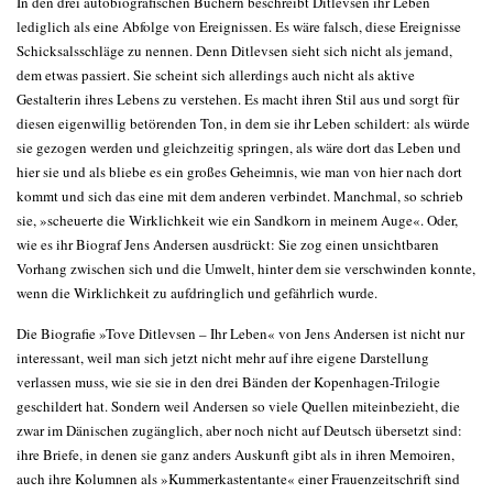
In den drei autobiografischen Büchern beschreibt Ditlevsen ihr Leben
lediglich als eine Abfolge von Ereignissen. Es wäre falsch, diese Ereignisse
Schicksalsschläge zu nennen. Denn Ditlevsen sieht sich nicht als jemand,
dem etwas passiert. Sie scheint sich allerdings auch nicht als aktive
Gestalterin ihres Lebens zu verstehen. Es macht ihren Stil aus und sorgt für
diesen eigenwillig betörenden Ton, in dem sie ihr Leben schildert: als würde
sie gezogen werden und gleichzeitig springen, als wäre dort das Leben und
hier sie und als bliebe es ein großes Geheimnis, wie man von hier nach dort
kommt und sich das eine mit dem anderen verbindet. Manchmal, so schrieb
sie, »scheuerte die Wirklichkeit wie ein Sandkorn in meinem Auge«. Oder,
wie es ihr Biograf Jens Andersen ausdrückt: Sie zog einen unsichtbaren
Vorhang zwischen sich und die Umwelt, hinter dem sie verschwinden konnte,
wenn die Wirklichkeit zu aufdringlich und gefährlich wurde.
Die Biografie »Tove Ditlevsen – Ihr Leben« von Jens Andersen ist nicht nur
interessant, weil man sich jetzt nicht mehr auf ihre eigene Darstellung
verlassen muss, wie sie sie in den drei Bänden der Kopenhagen-Trilogie
geschildert hat. Sondern weil Andersen so viele Quellen miteinbezieht, die
zwar im Dänischen zugänglich, aber noch nicht auf Deutsch übersetzt sind:
ihre Briefe, in denen sie ganz anders Auskunft gibt als in ihren Memoiren,
auch ihre Kolumnen als »Kummerkastentante« einer Frauenzeitschrift sind