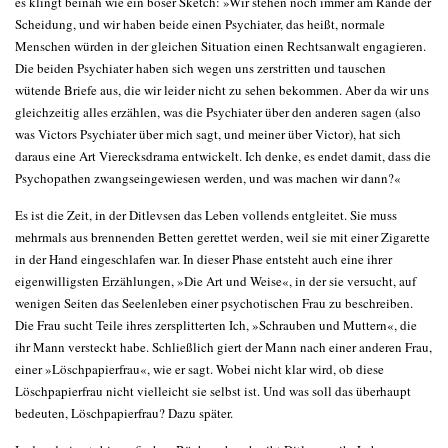
es klingt beinah wie ein böser Sketch: »Wir stehen noch immer am Rande der
Scheidung, und wir haben beide einen Psychiater, das heißt, normale
Menschen würden in der gleichen Situation einen Rechtsanwalt engagieren.
Die beiden Psychiater haben sich wegen uns zerstritten und tauschen
wütende Briefe aus, die wir leider nicht zu sehen bekommen. Aber da wir uns
gleichzeitig alles erzählen, was die Psychiater über den anderen sagen (also
was Victors Psychiater über mich sagt, und meiner über Victor), hat sich
daraus eine Art Vierecksdrama entwickelt. Ich denke, es endet damit, dass die
Psychopathen zwangseingewiesen werden, und was machen wir dann?«
Es ist die Zeit, in der Ditlevsen das Leben vollends entgleitet. Sie muss
mehrmals aus brennenden Betten gerettet werden, weil sie mit einer Zigarette
in der Hand eingeschlafen war. In dieser Phase entsteht auch eine ihrer
eigenwilligsten Erzählungen, »Die Art und Weise«, in der sie versucht, auf
wenigen Seiten das Seelenleben einer psychotischen Frau zu beschreiben.
Die Frau sucht Teile ihres zersplitterten Ich, »Schrauben und Muttern«, die
ihr Mann versteckt habe. Schließlich giert der Mann nach einer anderen Frau,
einer »Löschpapierfrau«, wie er sagt. Wobei nicht klar wird, ob diese
Löschpapierfrau nicht vielleicht sie selbst ist. Und was soll das überhaupt
bedeuten, Löschpapierfrau? Dazu später.