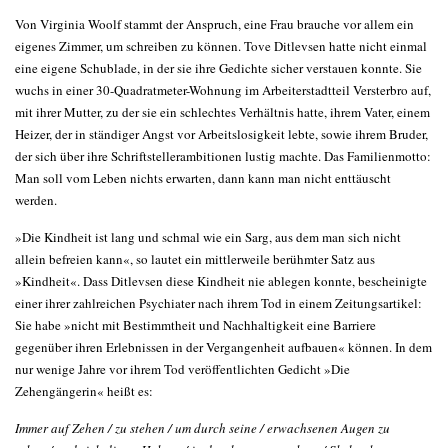
Von Virginia Woolf stammt der Anspruch, eine Frau brauche vor allem ein
eigenes Zimmer, um schreiben zu können. Tove Ditlevsen hatte nicht einmal
eine eigene Schublade, in der sie ihre Gedichte sicher verstauen konnte. Sie
wuchs in einer 30-Quadratmeter-Wohnung im Arbeiterstadtteil Versterbro auf,
mit ihrer Mutter, zu der sie ein schlechtes Verhältnis hatte, ihrem Vater, einem
Heizer, der in ständiger Angst vor Arbeitslosigkeit lebte, sowie ihrem Bruder,
der sich über ihre Schriftstellerambitionen lustig machte. Das Familienmotto:
Man soll vom Leben nichts erwarten, dann kann man nicht enttäuscht
werden.
»Die Kindheit ist lang und schmal wie ein Sarg, aus dem man sich nicht
allein befreien kann«, so lautet ein mittlerweile berühmter Satz aus
»Kindheit«. Dass Ditlevsen diese Kindheit nie ablegen konnte, bescheinigte
einer ihrer zahlreichen Psychiater nach ihrem Tod in einem Zeitungsartikel:
Sie habe »nicht mit Bestimmtheit und Nachhaltigkeit eine Barriere
gegenüber ihren Erlebnissen in der Vergangenheit aufbauen« können. In dem
nur wenige Jahre vor ihrem Tod veröffentlichten Gedicht »Die
Zehengängerin« heißt es:
Immer auf Zehen / zu stehen / um durch seine / erwachsenen Augen zu